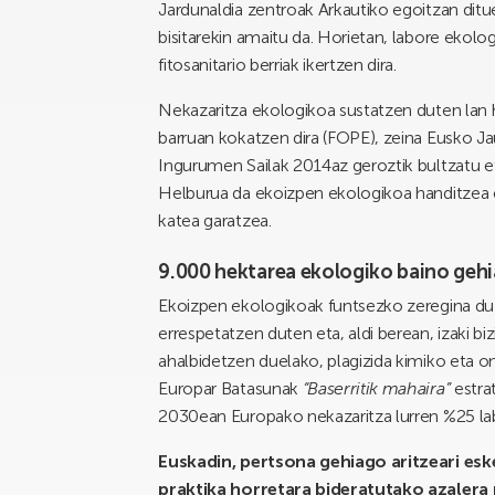
Jardunaldia zentroak Arkautiko egoitzan dit
bisitarekin amaitu da. Horietan, labore ekolo
fitosanitario berriak ikertzen dira.
Nekazaritza ekologikoa sustatzen duten lan
barruan kokatzen dira (FOPE), zeina Eusko J
Ingurumen Sailak 2014az geroztik bultzatu 
Helburua da ekoizpen ekologikoa handitzea e
katea garatzea.
9.000 hektarea ekologiko baino geh
Ekoizpen ekologikoak funtsezko zeregina du
errespetatzen duten eta, aldi berean, izaki b
ahalbidetzen duelako, plagizida kimiko eta on
Europar Batasunak
“Baserritik mahaira”
estrat
2030ean Europako nekazaritza lurren %25 lab
Euskadin, pertsona gehiago aritzeari esk
praktika horretara bideratutako azalera 