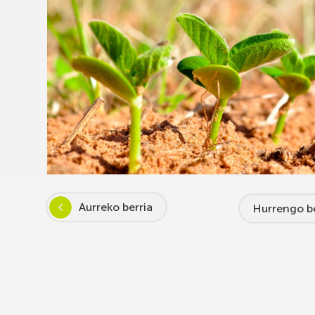
Aurreko berria
Hurrengo be