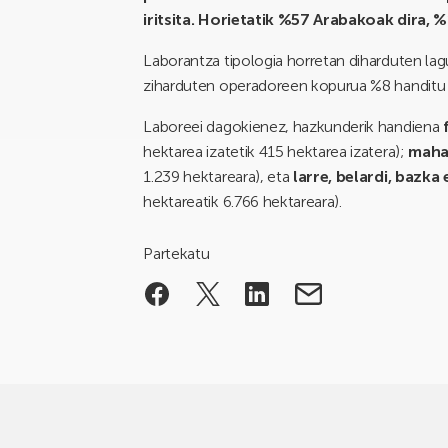
iritsita. Horietatik %57 Arabakoak dira,
Laborantza tipologia horretan diharduten la
ziharduten operadoreen kopurua %8 handitu 
Laboreei dagokienez, hazkunderik handiena
hektarea izatetik 415 hektarea izatera);
maha
1.239 hektareara), eta
larre, belardi, bazk
hektareatik 6.766 hektareara).
Partekatu