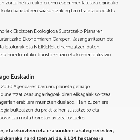
uen zortzi hektareako eremu esperimentaletara egindako
gikoko barietateen saiakuntzak egiten dira eta produktu
 horiek Ekoizpen Ekologikoa Sustatzeko Planaren
aurlaritzako Ekonomiaren Garapen, Jasangarritasun eta
eta Ekolurrak eta NEIKERek dinamizatzen duten.
ta horri lotutako transformazio eta komertzializazio
iago Euskadin
 2030 Agendaren barruan, planeta gehiago
izidunentzat osasungarriagoak diren elikagaiak sortzea
garrien erabilera murrizten duelako. Hain zuzen ere,
egia bultzatzen du praktika hori sustatzeko eta
orantza mota horretan aritzea lortzeko.
er, eta ekoizleen eta erakundeen ahaleginei esker,
pixkanaka handitzen ari da, 9.104 hektareara