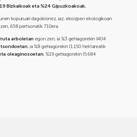
 %19 Bizkaikoak eta %24 Gipuzkoakoak.
gunen kopuruari dagokionez, iaz, ekoizpen ekologikoan
zen, 658 pertsonatik 710era.
fruta arboletan
egon zen, ia %3 gehiagorekin (404
tsondoetan
, ia %8 gehiagorekin (1.150 hektareatik
a eta oleaginosoetan
, %19 gehiagorekin (5.684