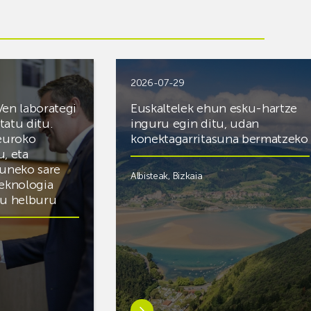
2026-07-29
Ven laborategi
Euskaltelek ehun esku-hartze
itatu ditu.
inguru egin ditu, udan
 euroko
konektagarritasuna bermatzeko
u, eta
zuneko sare
Albisteak
,
Bizkaia
teknologia
du helburu
Ezagutu