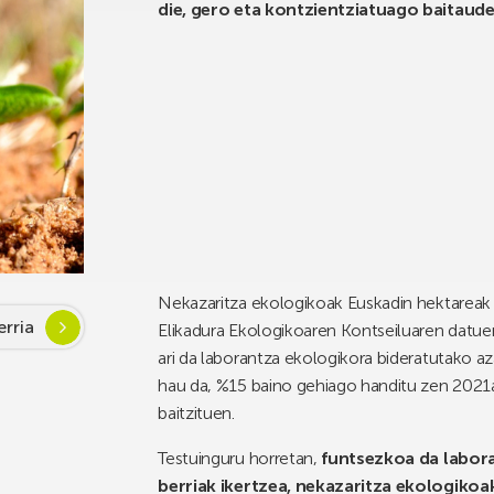
die, gero eta kontzientziatuago baitaude
Nekazaritza ekologikoak Euskadin hektareak g
rria
Elikadura Ekologikoaren Kontseiluaren datuen
ari da laborantza ekologikora bideratutako az
hau da, %15 baino gehiago handitu zen 2021a
baitzituen.
Testuinguru horretan,
funtsezkoa da labora
berriak ikertzea, nekazaritza ekologikoa