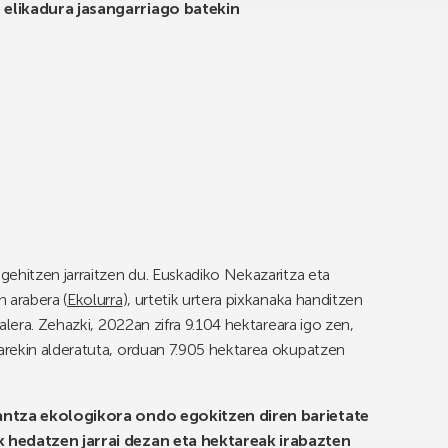
 elikadura jasangarriago batekin
ehitzen jarraitzen du. Euskadiko Nekazaritza eta
 arabera (
Ekolurra
), urtetik urtera pixkanaka handitzen
alera. Zehazki, 2022an zifra 9.104 hektareara igo zen,
rekin alderatuta, orduan 7.905 hektarea okupatzen
ntza ekologikora ondo egokitzen diren barietate
k hedatzen jarrai dezan eta hektareak irabazten