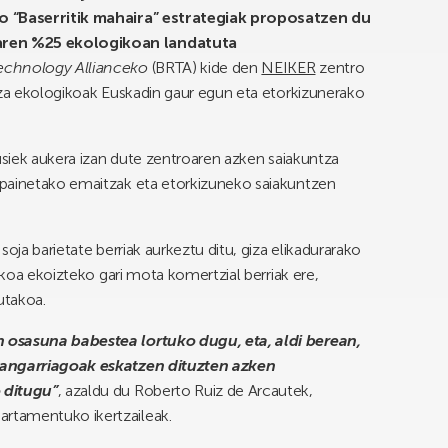
ko “Baserritik mahaira” estrategiak proposatzen du
aren %25 ekologikoan landatuta
echnology Allianceko
(BRTA) kide den
NEIKER
zentro
tza ekologikoak Euskadin gaur egun eta etorkizunerako
gusiek aukera izan dute zentroaren azken saiakuntza
npainetako emaitzak eta etorkizuneko saiakuntzen
oja barietate berriak aurkeztu ditu, giza elikadurarako
gikoa ekoizteko gari mota komertzial berriak ere,
utakoa.
 osasuna babestea lortuko dugu, eta, aldi berean,
asangarriagoak eskatzen dituzten azken
 ditugu”
, azaldu du Roberto Ruiz de Arcautek,
rtamentuko ikertzaileak.