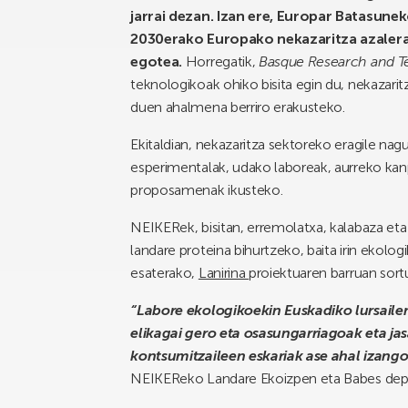
jarrai dezan. Izan ere, Europar Batasune
2030erako Europako nekazaritza azaler
egotea.
Horregatik,
Basque Research and T
teknologikoak ohiko bisita egin du, nekazari
duen ahalmena berriro erakusteko.
Ekitaldian, nekazaritza sektoreko eragile na
esperimentalak, udako laboreak, aurreko ka
proposamenak ikusteko.
NEIKERek, bisitan, erremolatxa, kalabaza eta s
landare proteina bihurtzeko, baita irin ekolo
esaterako,
Lanirina
proiektuaren barruan sort
“Labore ekologikoekin Euskadiko lursailen
elikagai gero eta osasungarriagoak eta j
kontsumitzaileen eskariak ase ahal izango
NEIKEReko Landare Ekoizpen eta Babes depa