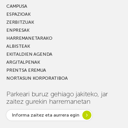
CAMPUSA
ESPAZIOAK
ZERBITZUAK
ENPRESAK
HARREMANETARAKO
ALBISTEAK
EKITALDIEN AGENDA
ARGITALPENAK
PRENTSA EREMUA
NORTASUN KORPORATIBOA
Parkeari buruz gehiago jakiteko, jar
zaitez gurekin harremanetan
Informa zaitez eta aurrera egin