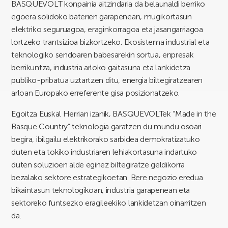
BASQUEVOLT konpainia aitzindaria da belaunaldi berriko
egoera solidoko baterien garapenean, mugikortasun
elektriko seguruagoa, eraginkorragoa eta jasangarriagoa
lortzeko trantsizioa bizkortzeko. Ekosistema industrial eta
teknologiko sendoaren babesarekin sortua, enpresak
berrikuntza, industria arloko gaitasuna eta lankidetza
publiko-pribatua uztartzen ditu, energia biltegiratzearen
arloan Europako erreferente gisa posizionatzeko.
Egoitza Euskal Herrian izanik, BASQUEVOLTek “Made in the
Basque Country” teknologia garatzen du mundu osoari
begira, ibilgailu elektrikorako sarbidea demokratizatuko
duten eta tokiko industriaren lehiakortasuna indartuko
duten soluzioen alde eginez biltegiratze geldikorra
bezalako sektore estrategikoetan. Bere negozio eredua
bikaintasun teknologikoan, industria garapenean eta
sektoreko funtsezko eragileekiko lankidetzan oinarritzen
da.