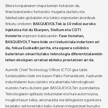
Bilera konpainiaren etapa berrian kokatzen da,
finantzaketarako funtsezko mugarria ziurtatu eta
fabrikatzaile globalekin eta tokiko enpresekin akordioak
finkatu ondoren.
BASQUEVOLTek ia 10 milioi euroko
injekzioa itxi du Ekarpen, Stellum eta CDTI
Innvierte
enpresen babesarekin.
Fase honetan,
BASQUEVOLT bere bide orri industriala indartzen ari
da, fokua Euskadin jarrita, eta egoera solidoko
baterietan oinarritutako teknologia diferentzialarekin
lehen ekoizpen urratsei ekiteko prestatzen ari da
.
Aurretik Chief Technology Officer (CTO) gisa talde
fundatzaileko kide ere bazen Pablo Fernandezek, hazkunde
industrialaren buru izateko eta abantaila teknologikoari
eusteko hartu du bere gain BASQUEVOLTen zuzendaritza.
Teknologiaren aplikazio industrialari eta hura automozioa,
mugikortasun txikia, aeronautika eta biltegiratze egonkorra
bezalako sektoreetako balio-katean integratzeari buruzko