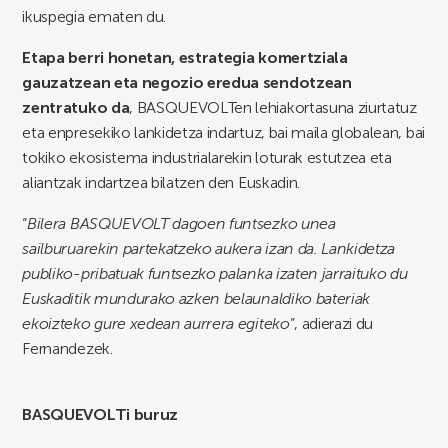
ikuspegia ematen du.
Etapa berri honetan, estrategia komertziala
gauzatzean eta negozio eredua sendotzean
zentratuko da
, BASQUEVOLTen lehiakortasuna ziurtatuz
eta enpresekiko lankidetza indartuz, bai maila globalean, bai
tokiko ekosistema industrialarekin loturak estutzea eta
aliantzak indartzea bilatzen den Euskadin.
“
Bilera BASQUEVOLT dagoen funtsezko unea
sailburuarekin partekatzeko aukera izan da. Lankidetza
publiko-pribatuak funtsezko palanka izaten jarraituko du
Euskaditik mundurako azken belaunaldiko bateriak
ekoizteko gure xedean aurrera egiteko
”, adierazi du
Fernandezek.
BASQUEVOLTi buruz