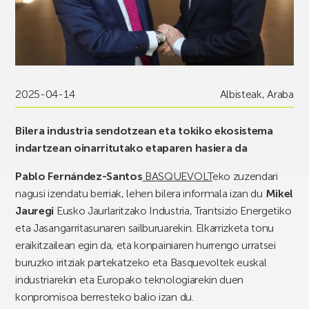
2025-04-14
Albisteak
,
Araba
Bilera industria sendotzean eta tokiko ekosistema
indartzean oinarritutako etaparen hasiera da
Pablo Fernández-Santos
BASQUEVOLT
eko zuzendari
nagusi izendatu berriak, lehen bilera informala izan du
Mikel
Jauregi
Eusko Jaurlaritzako Industria, Trantsizio Energetiko
eta Jasangarritasunaren sailburuarekin. Elkarrizketa tonu
eraikitzailean egin da, eta konpainiaren hurrengo urratsei
buruzko iritziak partekatzeko eta Basquevoltek euskal
industriarekin eta Europako teknologiarekin duen
konpromisoa berresteko balio izan du.