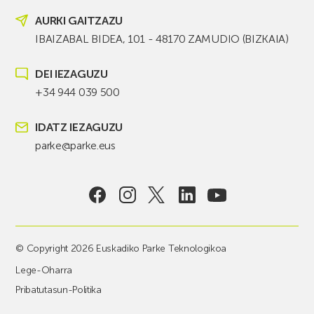
AURKI GAITZAZU
IBAIZABAL BIDEA, 101 - 48170 ZAMUDIO (BIZKAIA)
DEI IEZAGUZU
+34 944 039 500
IDATZ IEZAGUZU
parke@parke.eus
© Copyright 2026 Euskadiko Parke Teknologikoa
Lege-Oharra
Pribatutasun-Politika