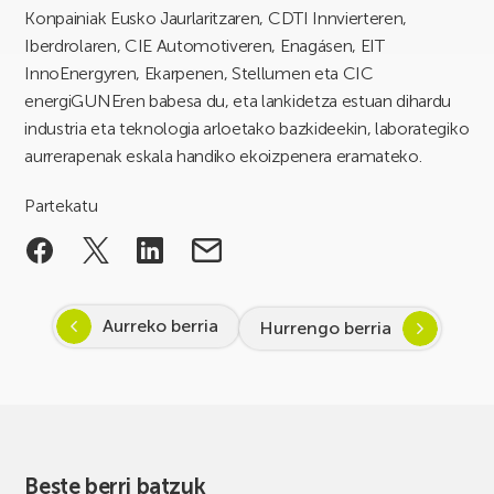
Konpainiak Eusko Jaurlaritzaren, CDTI Innvierteren,
Iberdrolaren, CIE Automotiveren, Enagásen, EIT
InnoEnergyren, Ekarpenen, Stellumen eta CIC
energiGUNEren babesa du, eta lankidetza estuan dihardu
industria eta teknologia arloetako bazkideekin, laborategiko
aurrerapenak eskala handiko ekoizpenera eramateko.
Partekatu
Aurreko berria
Hurrengo berria
Beste berri batzuk