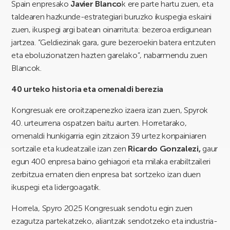
Spain enpresako
Javier Blanco
k ere parte hartu zuen, eta
taldearen hazkunde-estrategiari buruzko ikuspegia eskaini
zuen, ikuspegi argi batean oinarrituta: bezeroa erdigunean
jartzea. “Geldiezinak gara, gure bezeroekin batera entzuten
eta eboluzionatzen hazten garelako”, nabarmendu zuen
Blancok.
40 urteko historia eta omenaldi berezia
Kongresuak ere oroitzapenezko izaera izan zuen, Spyrok
40. urteurrena ospatzen baitu aurten. Horretarako,
omenaldi hunkigarria egin zitzaion 39 urtez konpainiaren
sortzaile eta kudeatzaile izan zen
Ricardo Gonzalezi,
gaur
egun 400 enpresa baino gehiagori eta milaka erabiltzaileri
zerbitzua ematen dien enpresa bat sortzeko izan duen
ikuspegi eta lidergoagatik.
Horrela, Spyro 2025 Kongresuak sendotu egin zuen
ezagutza partekatzeko, aliantzak sendotzeko eta industria-