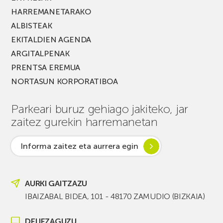
HARREMANETARAKO
ALBISTEAK
EKITALDIEN AGENDA
ARGITALPENAK
PRENTSA EREMUA
NORTASUN KORPORATIBOA
Parkeari buruz gehiago jakiteko, jar
zaitez gurekin harremanetan
Informa zaitez eta aurrera egin
AURKI GAITZAZU
IBAIZABAL BIDEA, 101 - 48170 ZAMUDIO (BIZKAIA)
DEI IEZAGUZU