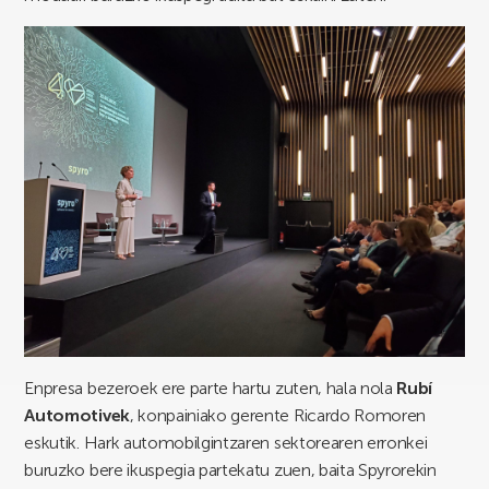
Enpresa bezeroek ere parte hartu zuten, hala nola
Rubí
Automotivek
, konpainiako gerente Ricardo Romoren
eskutik. Hark automobilgintzaren sektorearen erronkei
buruzko bere ikuspegia partekatu zuen, baita Spyrorekin