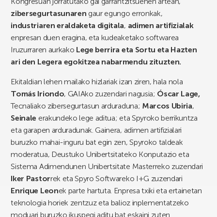
Kongresuan jorratutako gai garrantzitsuenen artean,
zibersegurtasunaren
gaur egungo erronkak,
industriaren eraldaketa digitala
,
adimen artifizialak
enpresan duen eragina, eta kudeaketako softwarea
Iruzurraren aurkako
Lege berrira eta Sortu eta Hazten
ari den Legera egokitzea nabarmendu zituzten.
Ekitaldian lehen mailako hizlariak izan ziren, hala nola
Tomás Iriondo
, GAIAko zuzendari nagusia;
Óscar Lage,
Tecnaliako zibersegurtasun arduraduna;
Marcos Ubiria
,
Seinale
erakundeko lege aditua; eta Spyroko berrikuntza
eta garapen arduradunak. Gainera, adimen artifizialari
buruzko mahai-inguru bat egin zen, Spyroko taldeak
moderatua, Deustuko Unibertsitateko Konputazio eta
Sistema Adimendunen Unibertsitate Masterreko zuzendari
Iker Pastor
rek eta Spyro Softwareko I+G zuzendari
Enrique Leon
ek parte hartuta. Enpresa txiki eta ertainetan
teknologia horiek zentzuz eta balioz inplementatzeko
moduari buruzko ikuspegi aditu bat eskaini zuten.