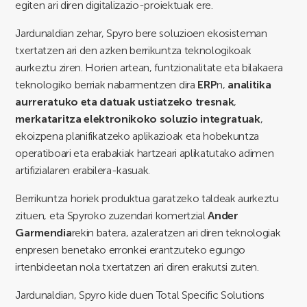
egiten ari diren digitalizazio-proiektuak ere.
Jardunaldian zehar, Spyro bere soluzioen ekosisteman
txertatzen ari den azken berrikuntza teknologikoak
aurkeztu ziren. Horien artean, funtzionalitate eta bilakaera
teknologiko berriak nabarmentzen dira
ERP
n,
analitika
aurreratuko eta datuak ustiatzeko tresnak
,
merkataritza elektronikoko soluzio integratuak
,
ekoizpena planifikatzeko aplikazioak eta hobekuntza
operatiboari eta erabakiak hartzeari aplikatutako adimen
artifizialaren erabilera-kasuak.
Berrikuntza horiek produktua garatzeko taldeak aurkeztu
zituen, eta Spyroko zuzendari komertzial
Ander
Garmendia
rekin batera, azaleratzen ari diren teknologiak
enpresen benetako erronkei erantzuteko egungo
irtenbideetan nola txertatzen ari diren erakutsi zuten.
Jardunaldian, Spyro kide duen Total Specific Solutions