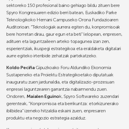
sektoreko 150 profesional baino gehiago bildu zituen bere
Spyro Kongresuaren edizio berri batean, Euskadiko Parke
Teknologikoko Hernani Campuseko Orona Fundazioaren
Auditorioan. “Teknologiak aurrera egiten du, konpromisoak
bere horretan dirau, gaur egun eta beti” lelopean, enpresen,
adituen eta laguntzaileen arteko topagunea izan zen,
esperientziak, ikuspegi estrategikoa eta eraldaketa digitalari
aurre egiteko irtenbide zehatzak partekatzeko.
Koldo Peciña
Gipuzkoako Foru Aldundiko Ekonomia
Sustapeneko eta Proiektu Estrategikoetako diputatuak
inauguratu zuen jardunaldia, eta digitalizazio-prozesuan
enpresei laguntzearen garrantzia nabarmendu zuen.
Ondoren,
Maialen Eguino
k, Spyro Softwareko zuzendari
gerenteak, “Konpromisoa eta berrikuntza: etorkizunerako
ibilbidea” izeneko hitzaldia eskaini zuen, enpresaren
produktu eta negozio estrategia azalduz.