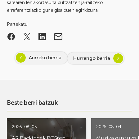
sarearen lehiakortasuna bultzatzen jarraitzeko
erreferentziazko gune gisa duen eginkizuna.
Partekatu
Aurreko berria
Hurrengo berria
Beste berri batzuk
2026-08-05
2026-08-04
AR Rackingek PCSren
Musika gustuko