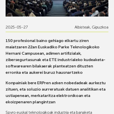
2025-05-27
Albisteak
,
Gipuzkoa
150 profesional baino gehiago elkartu ziren
maiatzaren 22an Euskadiko Parke Teknologikoko
Hernani Campusean, adimen artifizialak,
zibersegurtasunak eta ETE industrialeko kudeaketa-
softwarearen bilakaerak planteatzen dituzten
erronka eta aukerei buruz hausnartzeko
Konpainiak bere ERPren azken nobedadeak aurkeztu
zituen, eta soluzio aurreratuak datuen analitikan eta
ustiapenean, merkataritza elektronikoan eta
ekoizpenaren plangintzan
Spyro euskal teknologikoak industria eta banaketa