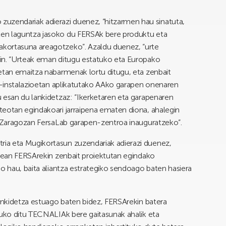
zendariak adierazi duenez, “hitzarmen hau sinatuta,
en laguntza jasoko du FERSAk bere produktu eta
kortasuna areagotzeko”. Azaldu duenez, “urte
in. “Urteak eman ditugu estatuko eta Europako
etan emaitza nabarmenak lortu ditugu, eta zenbait
ia-instalazioetan aplikatutako AAko garapen onenaren
 esan du lankidetzaz: “Ikerketaren eta garapenaren
teotan egindakoari jarraipena ematen diona, ahalegin
an Zaragozan FersaLab garapen-zentroa inauguratzeko”.
ia eta Mugikortasun zuzendariak adierazi duenez,
rrean FERSArekin zenbait proiektutan egindako
io hau, baita aliantza estrategiko sendoago baten hasiera
lankidetza estuago baten bidez, FERSArekin batera
tuko ditu TECNALIAk bere gaitasunak ahalik eta