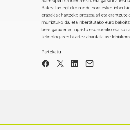
aurrerapen handienarekin, eta garrantzi tekn
Batera lan egiteko modu horri esker, inberts
erabakiak hartzeko prozesuari eta erantzuteko
murriztuko da, eta inbertitutako euro bakoit
bere garapenen inpaktu ekonomiko eta sozi
teknologiaren bitartez abantaila are lehiakor
Partekatu