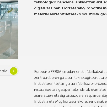
teknologiko handiena lankidetzan arituk
digitalizazioan. Horretarako, robotika mal
material aurreratuetarako soluzioak gar
rria
Europako FERSA errodamendu-fabrikatzailea
zentroak beren gaitasun teknologikoak eta b
Industriaren testuinguruan fabrikazio-proze
instalazioetara garapen aitzindariak eramate
aurreratuen eta digitalizazioaren esparruei
Industria eta Mugikortasuneko zuzendaria