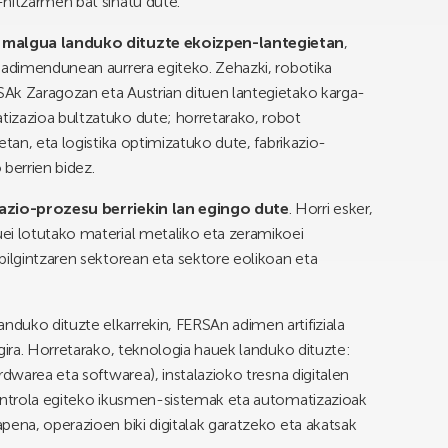
hitzarmen bat sinatu dute.
 malgua landuko dituzte ekoizpen-lantegietan
,
 adimendunean aurrera egiteko. Zehazki, robotika
Ak Zaragozan eta Austrian dituen lantegietako karga-
izazioa bultzatuko dute; horretarako, robot
etan, eta logistika optimizatuko dute, fabrikazio-
berrien bidez.
kazio-prozesu berriekin lan egingo dute
. Horri esker,
ei lotutako material metaliko eta zeramikoei
bilgintzaren sektorean eta sektore eolikoan eta
landuko dituzte elkarrekin, FERSAn adimen artifiziala
gira. Horretarako, teknologia hauek landuko dituzte:
rdwarea eta softwarea), instalazioko tresna digitalen
kontrola egiteko ikusmen-sistemak eta automatizazioak
pena, operazioen biki digitalak garatzeko eta akatsak