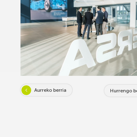
Aurreko berria
Hurrengo be