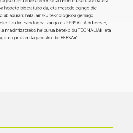
ologiko handieneko erronketan inbertituko dute batera.
ioa hobeto bideratuko da, eta mesede egingo die
 abiadurari; hala, arrisku teknologikoa gehiago
zeko itzulkin handiagoa izango du FERSAk. Aldi berean,
ala maximizatzeko helburua beteko du TECNALIAk, eta
ragoak garatzen lagunduko dio FERSAri”.