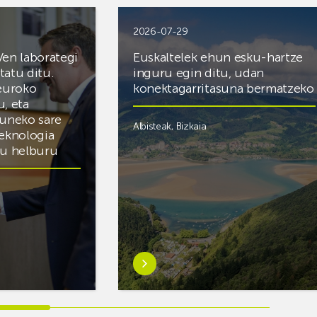
2026-07-29
Ven laborategi
Euskaltelek ehun esku-hartze
itatu ditu.
inguru egin ditu, udan
 euroko
konektagarritasuna bermatzeko
u, eta
zuneko sare
Albisteak
,
Bizkaia
teknologia
du helburu
Ezagutu
gehiago:Euskaltelek
ategi
ehun
esku-