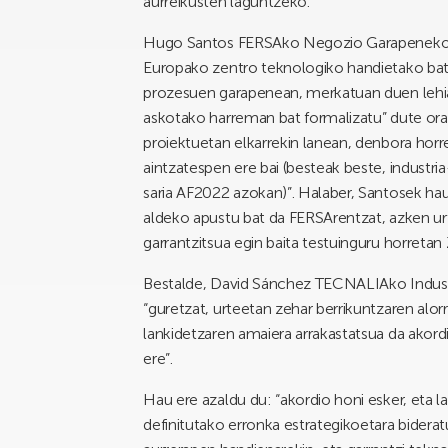
aurreikusten laguntzeko.
Hugo Santos FERSAko Negozio Garapeneko zu
Europako zentro teknologiko handietako bat
prozesuen garapenean, merkatuan duen lehia
askotako harreman bat formalizatu” dute ora
proiektuetan elkarrekin lanean, denbora horr
aintzatespen ere bai (besteak beste, industr
saria AF2022 azokan)”. Halaber, Santosek hau
aldeko apustu bat da FERSArentzat, azken ur
garrantzitsua egin baita testuinguru horret
Bestalde, David Sánchez TECNALIAko Industr
“guretzat, urteetan zehar berrikuntzaren alo
lankidetzaren amaiera arrakastatsua da akord
ere”.
Hau ere azaldu du: “akordio honi esker, eta 
definitutako erronka estrategikoetara bidera