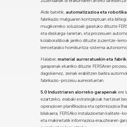
zuzendariak bi erakundeen arteko lankidetza-
Alde batetik,
automatizazioa eta robotika
fabrikazio malguaren kontzeptuan eta biltegi
mugikorreko soluzioak garatuko dituzte FERS
eta deskarga-lanetan, eta prozesuen automat
kolaboratiboak jarriko dituzte zuzentze-lerro
lerroetarako hornikuntza-sistema autonomo 
Halaber,
material aurreratuekin eta fabri
garapenak ekarriko dituzte FERSAren prozesu
dagokienez, zeinak erabiltzen baitira automo
fabrikazio-prozesu aurreratuetan.
5.0 Industriaren alorreko garapenak
ere 
ezartzeko, erabaki estrategikoak hartzeari be
operazioen planifikazioa eta optimizazioa (ha
bilakaera, FERSAko instalazioetan kalitate-
eta makinetatik informazioa erauztearen gara