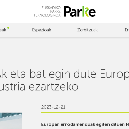
sak
Espazioak
Zerbitzuak
E
 eta bat egin dute Europ
ustria ezartzeko
2023-12-21
Europan errodamenduak egiten dituen F