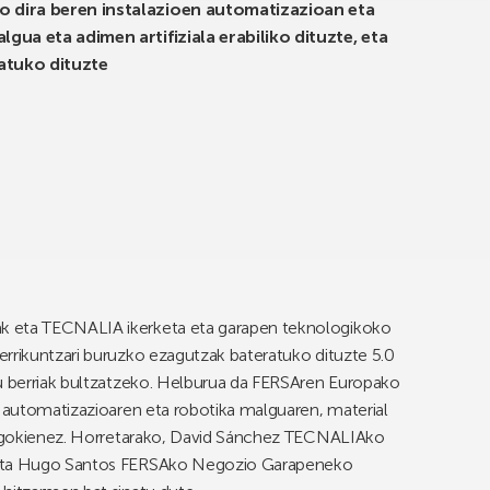
o dira beren instalazioen automatizazioan eta
gua eta adimen artifiziala erabiliko dituzte, eta
atuko dituzte
k eta TECNALIA ikerketa eta garapen teknologikoko
errikuntzari buruzko ezagutzak bateratuko dituzte 5.0
su berriak bultzatzeko. Helburua da FERSAren Europako
a automatizazioaren eta robotika malguaren, material
 dagokienez. Horretarako, David Sánchez TECNALIAko
k eta Hugo Santos FERSAko Negozio Garapeneko