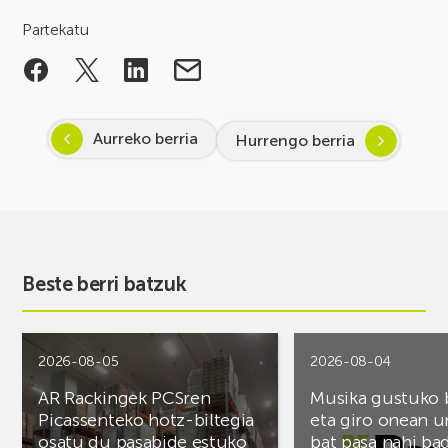
Partekatu
Aurreko berria
Hurrengo berria
Beste berri batzuk
2026-08-05
2026-08-04
AR Rackingek PCSren
Musika gustuko
Picassenteko hotz-biltegia
eta giro onean u
osatu du pasabide estuko
bat pasa nahi ba