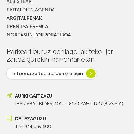
ALBISTEAK
EKITALDIEN AGENDA
ARGITALPENAK
PRENTSA EREMUA
NORTASUN KORPORATIBOA
Parkeari buruz gehiago jakiteko, jar
zaitez gurekin harremanetan
Informa zaitez eta aurrera egin
AURKI GAITZAZU
IBAIZABAL BIDEA, 101 - 48170 ZAMUDIO (BIZKAIA)
DEI IEZAGUZU
+34 944 039 500