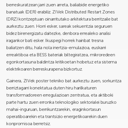
berreskuratzean jarri zuen arreta, baliabide energetiko
banatuak (DER) erabiliz. ZIVek Distributed Restart Zones
(DRZ) kontzeptuan oinarritutako arkitektura berritzaile bat
aurkeztu zuen. Horri esker, sareak sekuentzia seguruen
bidez birenergizatu daitezke, denbora errealeko analisi
iragankor bati esker. Ikuspegi horrek hainbat tresna
baliatzen ditu, hala nola inertzia-emulazioa, euskarri
erreaktiboa eta BESS bateriak biltegiratzea, mikroredeen
egonkortasuna baldintza kritikoetan hobetuz eta sistema
elektrikoaren berreskurapena bizkortuz.
Gainera, ZIVek poster tekniko bat aurkeztu zuen, sorkuntza
berriztagarri konektatua duten hiru harilkaturen
transformadoreen erregulazioan zentratua, eta aktiboki
parte hartu zuen erronka teknologiko sektorialei buruzko
mahai-inguruan, berrikuntzarekin, eraginkortasun
operatiboarekin eta trantsizio energetikoarekin duen
konpromisoa berretsiz.