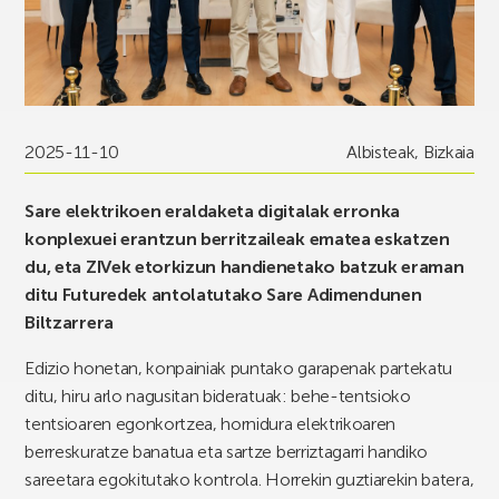
2025-11-10
Albisteak
,
Bizkaia
Sare elektrikoen eraldaketa digitalak erronka
konplexuei erantzun berritzaileak ematea eskatzen
du, eta ZIVek etorkizun handienetako batzuk eraman
ditu Futuredek antolatutako Sare Adimendunen
Biltzarrera
Edizio honetan, konpainiak puntako garapenak partekatu
ditu, hiru arlo nagusitan bideratuak: behe-tentsioko
tentsioaren egonkortzea, hornidura elektrikoaren
berreskuratze banatua eta sartze berriztagarri handiko
sareetara egokitutako kontrola. Horrekin guztiarekin batera,