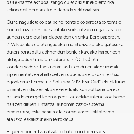
parte-hartze aktiboa izango du etorkizuneko erronka
teknologikoei buruzko eztabaida sektorialean.
Gune nagusietako bat behe-tentsioko sareetako tentsio-
kontrola izan zen, banatutako sorkuntzaren ugaritzearen
aurrean gero eta handiagoa den erronka. Bere paperean,
ZIVek azaldu du etengabeko monitorizaziorako gaitasuna
duten kontagailu adimendun berriek kargako harguneen
aldagailudun transformadoreetan (OLTC) eta
kondentsadore-bankuetan jarduten duten algoritmoak
inplementatzea ahalbidetzen dutela, sare osoan tentsio
egonkorrak bermatuz. Soluzioa “ZIV TwinGrid” arkitekturan
oinarritzen da, zeinak sare-ereduak, kontrol banatua eta
baliabide energetikoen agregatzaileekiko interakzioa barne
hartzen dituen. Emaitza: automatizazio-sistema
eraginkorra, eskalagarria eta horniduraren kalitatearen
arauzko eskakizunekin lerrokatua.
Bigarren ponentziak itzalaldi baten ondoren sarea