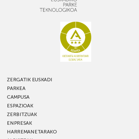
apalekin
nahi
baduzu,
ez
galdu
PARKEA
MUSIK
FEST
jaialdiaren
edizio
berria!
ZERGATIK EUSKADI
PARKEA
CAMPUSA
ESPAZIOAK
ZERBITZUAK
ENPRESAK
HARREMANETARAKO