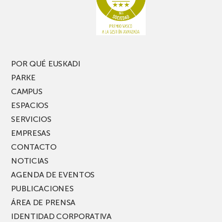
pierdas
estrecho
una
nueva
edición
del
PARKEA
POR QUÉ EUSKADI
MUSIK
PARKE
FEST!
CAMPUS
ESPACIOS
SERVICIOS
EMPRESAS
CONTACTO
NOTICIAS
AGENDA DE EVENTOS
PUBLICACIONES
ÁREA DE PRENSA
IDENTIDAD CORPORATIVA