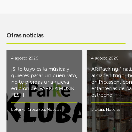
Otras noticias
4 agosto 2026
4 agosto 2026
¡Si lo tuyo es la música y
AR Racking finali
quieres pasar un buen rato,
almacén frigoríf
no te pierdas una nueva
en Picassent con
edición del PARKEA MUSIK
estanterías de pa
FEST!
estrecho
BeParke
,
Gipuzkoa
,
Noticias
Bizkaia
,
Noticias