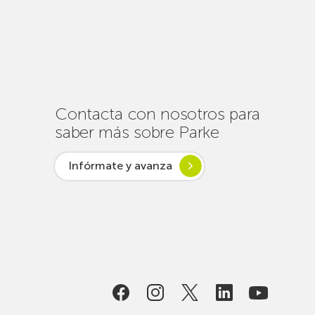
cerca
de
un
centenar
de
intervenciones
para
Contacta con nosotros para
garantizar
saber más sobre Parke
la
conectividad
Infórmate y avanza
en
verano
lsar desde
ogía