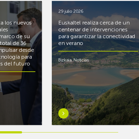
29 julio 2026
ta los nuevos
Euskaltel realiza cerca de un
ales
centenar de intervenciones
 marco de su
para garantizar la conectividad
total de 36
en verano
mpulsar desde
cnología para
Bizkaia
,
Noticias
cas del futuro
Saber
más
sobreEuskaltel
realiza