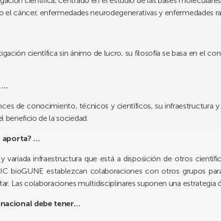
ación ciéntifica, centrado en el estudio de las bases molecular
o el cáncer, enfermedades neurodegenerativas y enfermedades ra
gación científica sin ánimo de lucro, su filosofía se basa en el con
d …
 de conocimiento, técnicos y científicos, su infraestructura y to
el beneficio de la sociedad.
é aporta? …
ariada infraestructura que está a disposición de otros científ
C bioGUNE establezcan colaboraciones con otros grupos para c
. Las colaboraciones multidisciplinares suponen una estrategia óp
rnacional debe tener…