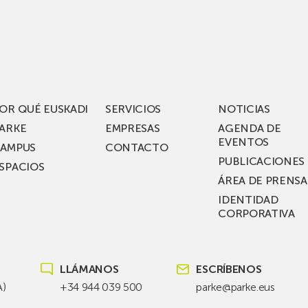
iza
visita
los
acén
nuevos
rífico
laboratorios
digitales
S
de ZIV que, en
el
OR QUÉ EUSKADI
SERVICIOS
NOTICIAS
ssent
marco
ARKE
EMPRESAS
AGENDA DE
de su
EVENTOS
AMPUS
CONTACTO
nterías
plan
PUBLICACIONES
SPACIOS
de
ÁREA DE PRENSA
llo
inversión total de
IDENTIDAD
recho
36
CORPORATIVA
millones, busca impu
Euskadi nueva tecnol
para
LLÁMANOS
ESCRÍBENOS
las
redes
A)
+34 944 039 500
parke@parke.eus
eléctricas