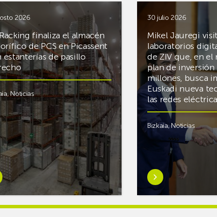
osto 2026
30 julio 2026
Racking finaliza el almacén
Mikel Jauregi visi
gorífico de PCS en Picassent
laboratorios digit
 estanterías de pasillo
de ZIV que, en el
recho
plan de inversión 
millones, busca i
Euskadi nueva te
aia
,
Noticias
las redes eléctri
Bizkaia
,
Noticias
er
Saber
s
más
reAR
sobreMikel
king
Jauregi