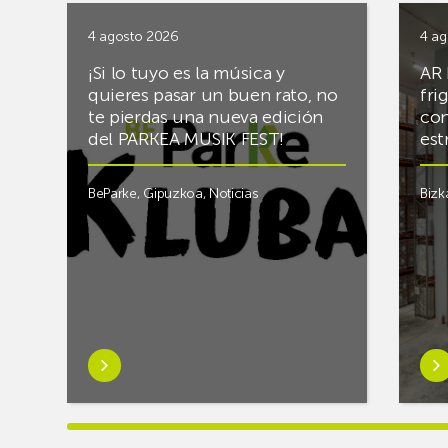
4 agosto 2026
4 ag
¡Si lo tuyo es la música y
AR 
quieres pasar un buen rato, no
fri
te pierdas una nueva edición
con
del PARKEA MUSIK FEST!
est
BeParke
,
Gipuzkoa
,
Noticias
Bizk
Saber
Sab
más
má
sobre¡Si
sob
lo
Rac