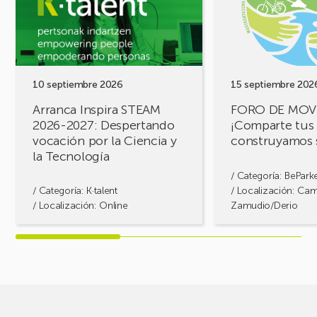
STEAM
MOVILIDAD
2026-
¡Comparte
2027:
tus
Despertando
retos,
vocación
construyamos
por
soluciones!
10 septiembre 2026
15 septiembre 202
la
Arranca Inspira STEAM
FORO DE MOV
Ciencia
2026-2027: Despertando
¡Comparte tus 
y
vocación por la Ciencia y
construyamos 
la
la Tecnología
Tecnología
/ Categoría:
BePark
/ Categoría:
K·talent
/ Localización: Ca
/ Localización: Online
Zamudio/Derio