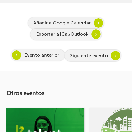
Añadir a Google Calendar
Exportar a iCal/Outlook
Evento anterior
Siguiente evento
Otros eventos
Ver
Ver
evento
evento
Arranca
FORO
Inspira
DE