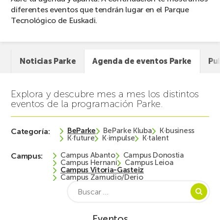
diferentes eventos que tendrán lugar en el Parque
Tecnológico de Euskadi.
Noticias Parke
Agenda de eventos Parke
Pu
Explora y descubre mes a mes los distintos
eventos de la programación Parke.
BeParke
BeParke Kluba
K·business
Categoría:
K·future
K·impulse
K·talent
Campus Abanto
Campus Donostia
Campus:
Campus Hernani
Campus Leioa
Campus Vitoria-Gasteiz
Campus Zamudio/Derio
Buscar:
Eventos