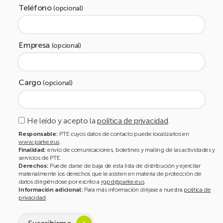
Teléfono
(opcional)
Empresa
(opcional)
Cargo
(opcional)
He leído y acepto la
política de privacidad
.
Responsable:
PTE cuyos datos de contacto puede localizarlos en
www.parke.eus
.
Finalidad:
envío de comunicaciones, boletines y mailing de las actividades y
servicios de PTE.
Derechos:
Puede darse de baja de esta lista de distribución y ejercitar
materialmente los derechos que le asisten en materia de protección de
datos dirigiéndose por escrito a
rgpd@parke.eus
.
Información adicional:
Para más información diríjase a nuestra
política de
privacidad
.