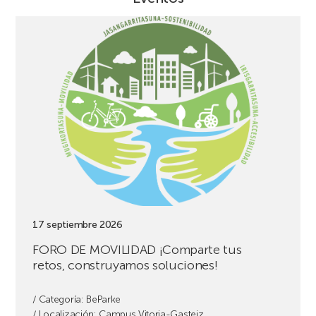
Ver
evento
FORO
DE
MOVILIDAD
¡Comparte
tus
retos,
construyamos
soluciones!
17 septiembre 2026
FORO DE MOVILIDAD ¡Comparte tus
retos, construyamos soluciones!
/ Categoría:
BeParke
/ Localización: Campus Vitoria-Gasteiz