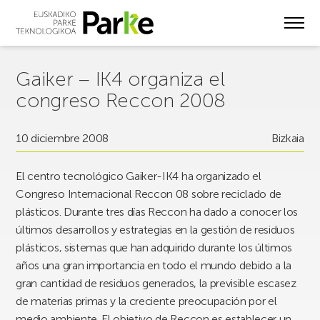
Skip
to
main
content
Gaiker – IK4 organiza el
congreso Reccon 2008
10 diciembre 2008
Bizkaia
El centro tecnológico Gaiker-IK4 ha organizado el
Congreso Internacional Reccon 08 sobre reciclado de
plásticos. Durante tres días Reccon ha dado a conocer los
últimos desarrollos y estrategias en la gestión de residuos
plásticos, sistemas que han adquirido durante los últimos
años una gran importancia en todo el mundo debido a la
gran cantidad de residuos generados, la previsible escasez
de materias primas y la creciente preocupación por el
medio ambiente. El objetivo de Reccon es establecer un