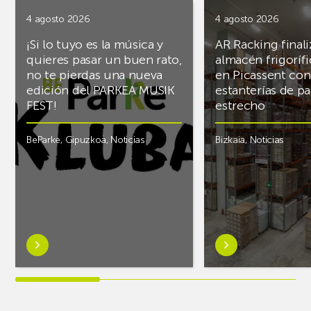
4 agosto 2026
4 agosto 2026
¡Si lo tuyo es la música y
AR Racking finali
quieres pasar un buen rato,
almacén frigoríf
no te pierdas una nueva
en Picassent con
edición del PARKEA MUSIK
estanterías de pa
FEST!
estrecho
BeParke
,
Gipuzkoa
,
Noticias
Bizkaia
,
Noticias
Saber
Saber
más
más
sobre¡Si
sobreAR
lo
Racking
tuyo
finaliza