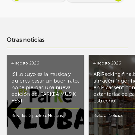
Otras noticias
4 agosto 2026
4 agosto 2026
¡Si lo tuyo es la música y
AR Racking finali
quieres pasar un buen rato,
almacén frigoríf
no te pierdas una nueva
en Picassent con
edición del PARKEA MUSIK
estanterías de pa
FEST!
estrecho
BeParke
,
Gipuzkoa
,
Noticias
Bizkaia
,
Noticias