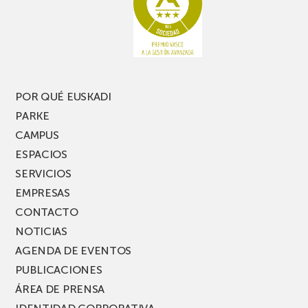
pierdas
estrecho
una
nueva
edición
del
PARKEA
POR QUÉ EUSKADI
MUSIK
PARKE
FEST!
CAMPUS
ESPACIOS
SERVICIOS
EMPRESAS
CONTACTO
NOTICIAS
AGENDA DE EVENTOS
PUBLICACIONES
ÁREA DE PRENSA