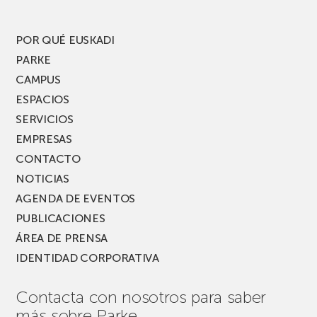
edición
del
PARKEA
POR QUÉ EUSKADI
MUSIK
PARKE
FEST!
CAMPUS
ESPACIOS
SERVICIOS
EMPRESAS
CONTACTO
NOTICIAS
AGENDA DE EVENTOS
PUBLICACIONES
ÁREA DE PRENSA
IDENTIDAD CORPORATIVA
Contacta con nosotros para saber
más sobre Parke