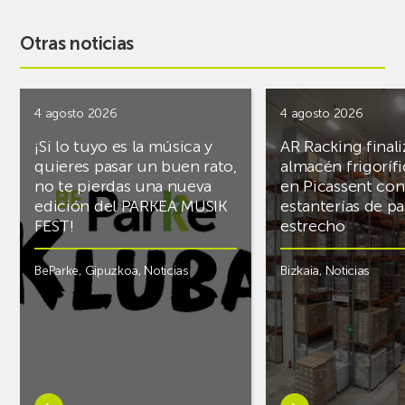
Otras noticias
4 agosto 2026
4 agosto 2026
¡Si lo tuyo es la música y
AR Racking finali
quieres pasar un buen rato,
almacén frigoríf
no te pierdas una nueva
en Picassent con
edición del PARKEA MUSIK
estanterías de pa
FEST!
estrecho
BeParke
,
Gipuzkoa
,
Noticias
Bizkaia
,
Noticias
Saber
Saber