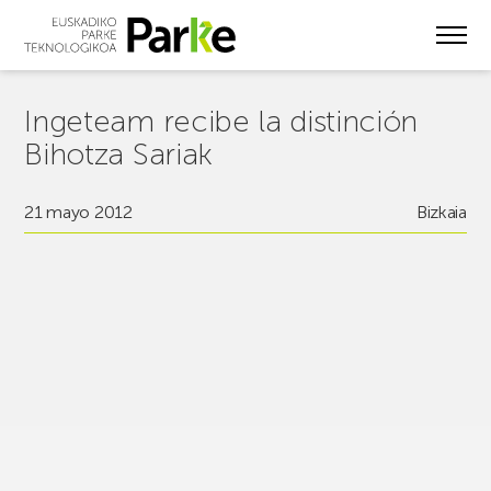
Skip
to
main
content
Ingeteam recibe la distinción
Bihotza Sariak
21 mayo 2012
Bizkaia