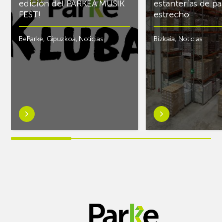
edición del PARKEA MUSIK
estanterías de pa
FEST!
estrecho
BeParke
,
Gipuzkoa
,
Noticias
Bizkaia
,
Noticias
Saber
Saber
más
más
sobre¡Si
sobreAR
lo
Racking
tuyo
finaliza
es
el
la
almacén
música
frigorífico
y
de
quieres
PCS