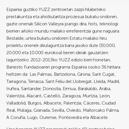
Espainia guztiko YUZZ zentroetan zazpi hilabeteko
prestakuntza eta aholkularitza prozesua bukatu ondoren,
gazte onenak Silicon Valleyra joango dira, hots, teknologi
berrien arloko mundu mailako erreferentzia gune nagusira.
Bestalde, urtea bukatu ondoren Estatu mailako hiru
proiektu onenek dirulaguntza bana jasoko dute (30.000,
20.000 eta 10.000 eurokoa) beren ideiak gauzatzen
laguntzeko. 2012-2013ko YUZZ edizio berri honetan,
Banesto Fundazioaren programa Espainia osoko 36 hiritara
heltzen da: Las Palmas, Bartzelona, Girona, Sant Cugat,
Tarragona, Terrassa, Sant Feliu del Llobregat, Lleida, Madril,
Iruñea, Santander, Donostia, Ermua, Barakaldo, Araba,
Valentzia, Alacant, Castelló, Zaragoza, Murtzia, León,
Valladolid, Burgos, Albacete, Palentzia, Cáceres, Ciudad
Real, Malaga, Granada, Sevilla, Oviedo, Mallorcako Palma,
A Coruña, Lugo, Ourense, Pontevedra eta Albacete.