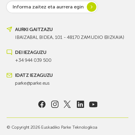
Informa zaitez eta aurrera egin
AURKI GAITZAZU
IBAIZABAL BIDEA, 101 - 48170 ZAMUDIO (BIZKAIA)
DEI IEZAGUZU
+34 944 039 500
IDATZ IEZAGUZU
parke@parke.eus
© Copyright 2026 Euskadiko Parke Teknologikoa