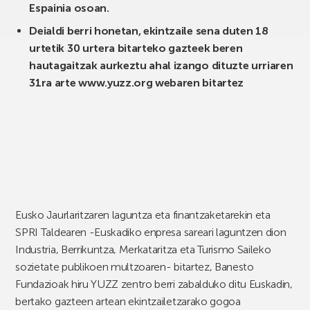
Espainia osoan.
Deialdi berri honetan, ekintzaile sena duten 18
urtetik 30 urtera bitarteko gazteek beren
hautagaitzak aurkeztu ahal izango dituzte urriaren
31ra arte www.yuzz.org webaren bitartez
Eusko Jaurlaritzaren laguntza eta finantzaketarekin eta
SPRI Taldearen -Euskadiko enpresa sareari laguntzen dion
Industria, Berrikuntza, Merkataritza eta Turismo Saileko
sozietate publikoen multzoaren- bitartez, Banesto
Fundazioak hiru YUZZ zentro berri zabalduko ditu Euskadin,
bertako gazteen artean ekintzailetzarako gogoa