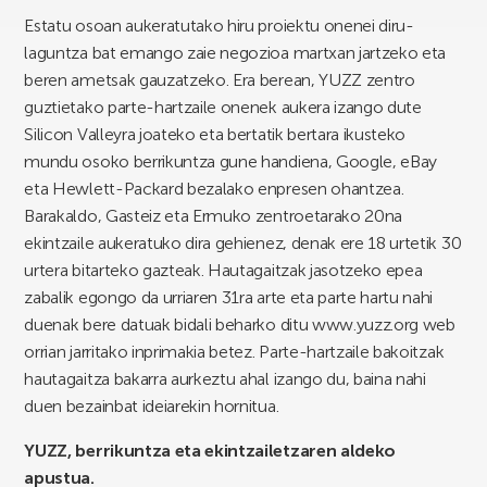
Estatu osoan aukeratutako hiru proiektu onenei diru-
laguntza bat emango zaie negozioa martxan jartzeko eta
beren ametsak gauzatzeko. Era berean, YUZZ zentro
guztietako parte-hartzaile onenek aukera izango dute
Silicon Valleyra joateko eta bertatik bertara ikusteko
mundu osoko berrikuntza gune handiena, Google, eBay
eta Hewlett-Packard bezalako enpresen ohantzea.
Barakaldo, Gasteiz eta Ermuko zentroetarako 20na
ekintzaile aukeratuko dira gehienez, denak ere 18 urtetik 30
urtera bitarteko gazteak. Hautagaitzak jasotzeko epea
zabalik egongo da urriaren 31ra arte eta parte hartu nahi
duenak bere datuak bidali beharko ditu www.yuzz.org web
orrian jarritako inprimakia betez. Parte-hartzaile bakoitzak
hautagaitza bakarra aurkeztu ahal izango du, baina nahi
duen bezainbat ideiarekin hornitua.
YUZZ, berrikuntza eta ekintzailetzaren aldeko
apustua.