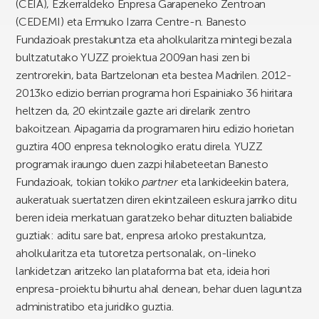
(CEIA), Ezkerraldeko Enpresa Garapeneko Zentroan
(CEDEMI) eta Ermuko Izarra Centre-n. Banesto
Fundazioak prestakuntza eta aholkularitza mintegi bezala
bultzatutako YUZZ proiektua 2009an hasi zen bi
zentrorekin, bata Bartzelonan eta bestea Madrilen. 2012-
2013ko edizio berrian programa hori Espainiako 36 hiritara
heltzen da, 20 ekintzaile gazte ari direlarik zentro
bakoitzean. Aipagarria da programaren hiru edizio horietan
guztira 400 enpresa teknologiko eratu direla. YUZZ
programak iraungo duen zazpi hilabeteetan Banesto
Fundazioak, tokian tokiko
partner
eta lankideekin batera,
aukeratuak suertatzen diren ekintzaileen eskura jarriko ditu
beren ideia merkatuan garatzeko behar dituzten baliabide
guztiak: aditu sare bat, enpresa arloko prestakuntza,
aholkularitza eta tutoretza pertsonalak, on-lineko
lankidetzan aritzeko lan plataforma bat eta, ideia hori
enpresa-proiektu bihurtu ahal denean, behar duen laguntza
administratibo eta juridiko guztia.