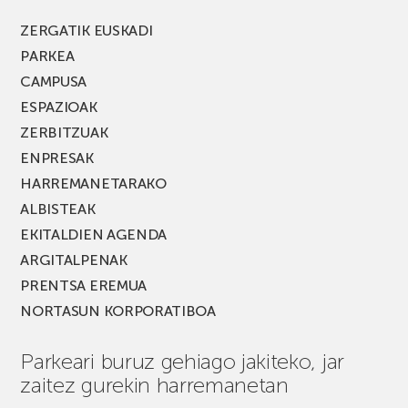
berria!
ZERGATIK EUSKADI
PARKEA
CAMPUSA
ESPAZIOAK
ZERBITZUAK
ENPRESAK
HARREMANETARAKO
ALBISTEAK
EKITALDIEN AGENDA
ARGITALPENAK
PRENTSA EREMUA
NORTASUN KORPORATIBOA
Parkeari buruz gehiago jakiteko, jar
zaitez gurekin harremanetan