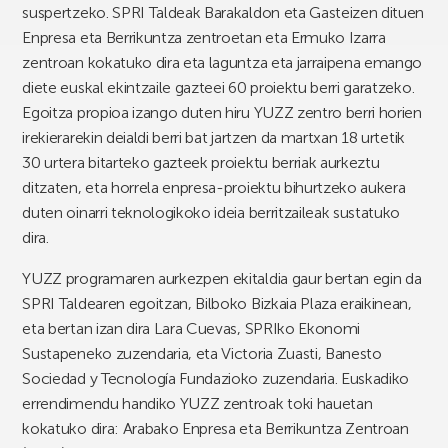
suspertzeko. SPRI Taldeak Barakaldon eta Gasteizen dituen
Enpresa eta Berrikuntza zentroetan eta Ermuko Izarra
zentroan kokatuko dira eta laguntza eta jarraipena emango
diete euskal ekintzaile gazteei 60 proiektu berri garatzeko.
Egoitza propioa izango duten hiru YUZZ zentro berri horien
irekierarekin deialdi berri bat jartzen da martxan 18 urtetik
30 urtera bitarteko gazteek proiektu berriak aurkeztu
ditzaten, eta horrela enpresa-proiektu bihurtzeko aukera
duten oinarri teknologikoko ideia berritzaileak sustatuko
dira.
YUZZ programaren aurkezpen ekitaldia gaur bertan egin da
SPRI Taldearen egoitzan, Bilboko Bizkaia Plaza eraikinean,
eta bertan izan dira Lara Cuevas, SPRIko Ekonomi
Sustapeneko zuzendaria, eta Victoria Zuasti, Banesto
Sociedad y Tecnología Fundazioko zuzendaria. Euskadiko
errendimendu handiko YUZZ zentroak toki hauetan
kokatuko dira: Arabako Enpresa eta Berrikuntza Zentroan