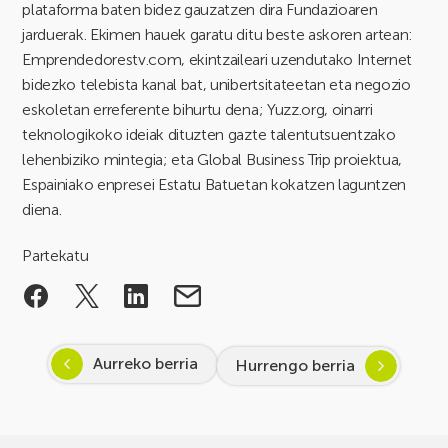
plataforma baten bidez gauzatzen dira Fundazioaren
jarduerak. Ekimen hauek garatu ditu beste askoren artean:
Emprendedorestv.com, ekintzaileari uzendutako Internet
bidezko telebista kanal bat, unibertsitateetan eta negozio
eskoletan erreferente bihurtu dena; Yuzz.org, oinarri
teknologikoko ideiak dituzten gazte talentutsuentzako
lehenbiziko mintegia; eta Global Business Trip proiektua,
Espainiako enpresei Estatu Batuetan kokatzen laguntzen
diena.
Partekatu
Aurreko berria
Hurrengo berria