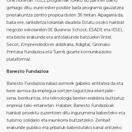
Une honetan YUZZ programak tokiko 60
partner
baino
gehiago ditu, eurei esker posible baita programa gauzatzea
prestakuntza zentro propioa duten 36 hiritan. Aipagarria da,
baita ere, lankidetza lokarriak daudela Estatu osoko hainbat
negozio eskolarekin (IE Business School, ESADE eta IESE),
eta beste erakunde eta antolakunde batzuekin (Intel,
Secot,
Emprendedores
aldizkaria, Adigital, Gironako
Printzea Fundazioa eta Tuenti gizarte komunikazioko
plataforma).
Banesto Fundazioa
Banesto Fundazioa irabaz asmorik gabeko entitatea da eta
bere asmoa da enplegua sortzen laguntzea ekintzaile-
sena, berrikuntza, eta teknologia berrien erabilera bultzatuz
enpresa txiki-ertainetan. Halaber, Banesto Fundazioak
hainbat proiektu zuzentzen ditu ingurumena babesteko eta
turismo solidario eta iraunkorra bultzatzeko. Zenbait
erakunde publiko eta pribatuk babestutako kanal anitzeko