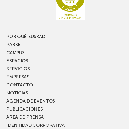
pierdas
estrecho
una
nueva
edición
del
PARKEA
POR QUÉ EUSKADI
MUSIK
PARKE
FEST!
CAMPUS
ESPACIOS
SERVICIOS
EMPRESAS
CONTACTO
NOTICIAS
AGENDA DE EVENTOS
PUBLICACIONES
ÁREA DE PRENSA
IDENTIDAD CORPORATIVA