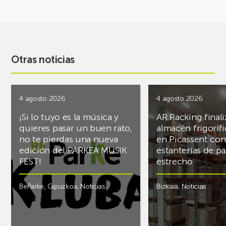
Otras noticias
4 agosto 2026
4 agosto 2026
¡Si lo tuyo es la música y
AR Racking finali
quieres pasar un buen rato,
almacén frigoríf
no te pierdas una nueva
en Picassent con
edición del PARKEA MUSIK
estanterías de pa
FEST!
estrecho
BeParke
,
Gipuzkoa
,
Noticias
Bizkaia
,
Noticias