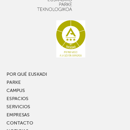
un
Picassent
buen
con
rato,
estanterías
no
de
te
pasillo
pierdas
estrecho
una
nueva
edición
del
PARKEA
POR QUÉ EUSKADI
MUSIK
PARKE
FEST!
CAMPUS
ESPACIOS
SERVICIOS
EMPRESAS
CONTACTO