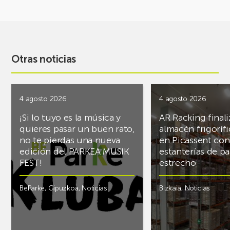
Otras noticias
4 agosto 2026
4 agosto 2026
¡Si lo tuyo es la música y
AR Racking finali
quieres pasar un buen rato,
almacén frigoríf
no te pierdas una nueva
en Picassent con
edición del PARKEA MUSIK
estanterías de pa
FEST!
estrecho
BeParke
,
Gipuzkoa
,
Noticias
Bizkaia
,
Noticias