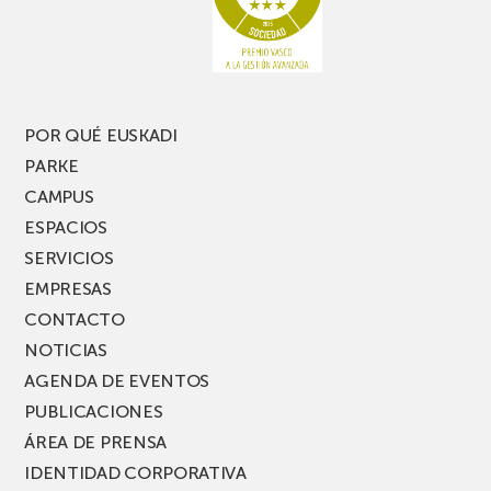
pierdas
estrecho
una
nueva
edición
del
PARKEA
POR QUÉ EUSKADI
MUSIK
PARKE
FEST!
CAMPUS
ESPACIOS
SERVICIOS
EMPRESAS
CONTACTO
NOTICIAS
AGENDA DE EVENTOS
PUBLICACIONES
ÁREA DE PRENSA
IDENTIDAD CORPORATIVA