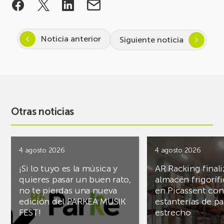
Noticia anterior
Siguiente noticia
Otras noticias
4 agosto 2026
4 agosto 2026
¡Si lo tuyo es la música y
AR Racking finali
quieres pasar un buen rato,
almacén frigoríf
no te pierdas una nueva
en Picassent con
edición del PARKEA MUSIK
estanterías de pa
FEST!
estrecho