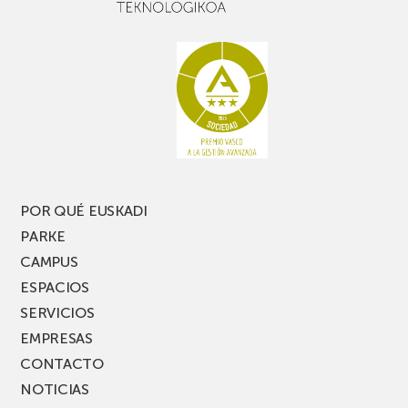
buen
con
rato,
estanterías
no
de
te
pasillo
pierdas
estrecho
una
nueva
edición
del
PARKEA
POR QUÉ EUSKADI
MUSIK
PARKE
FEST!
CAMPUS
ESPACIOS
SERVICIOS
EMPRESAS
CONTACTO
NOTICIAS