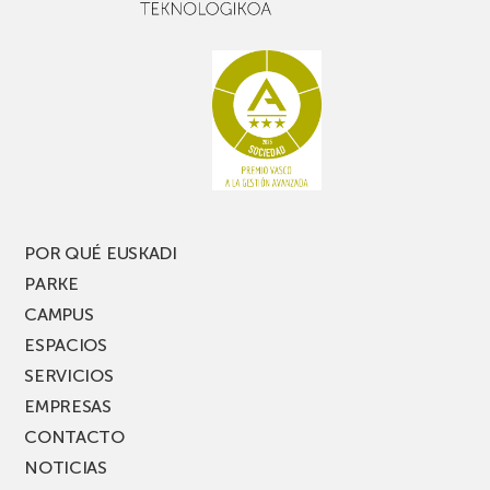
buen
con
rato,
estanterías
no
de
te
pasillo
pierdas
estrecho
una
nueva
edición
del
PARKEA
POR QUÉ EUSKADI
MUSIK
PARKE
FEST!
CAMPUS
ESPACIOS
SERVICIOS
EMPRESAS
CONTACTO
NOTICIAS