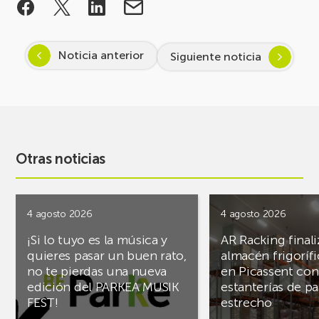
Noticia anterior
Siguiente noticia
Otras noticias
4 agosto 2026
4 agosto 2026
¡Si lo tuyo es la música y
AR Racking finali
quieres pasar un buen rato,
almacén frigoríf
no te pierdas una nueva
en Picassent con
edición del PARKEA MUSIK
estanterías de pa
FEST!
estrecho