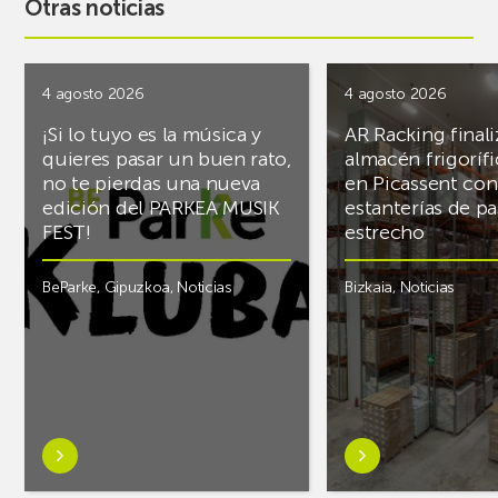
Otras noticias
4 agosto 2026
4 agosto 2026
¡Si lo tuyo es la música y
AR Racking finali
quieres pasar un buen rato,
almacén frigoríf
no te pierdas una nueva
en Picassent con
edición del PARKEA MUSIK
estanterías de pa
FEST!
estrecho
BeParke
,
Gipuzkoa
,
Noticias
Bizkaia
,
Noticias
Saber
Saber
más
más