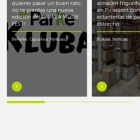
quieres pasar un buen rato,
almacén frigoríf
no te pierdas una nueva
en Picassent con
edición del PARKEA MUSIK
estanterías de pa
FEST!
estrecho
BeParke
,
Gipuzkoa
,
Noticias
Bizkaia
,
Noticias
Saber
Saber
más
más
sobre¡Si
sobreAR
lo
Racking
tuyo
finaliza
es
el
la
almacén
música
frigorífico