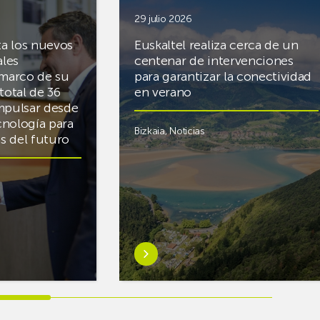
29 julio 2026
ta los nuevos
Euskaltel realiza cerca de un
ales
centenar de intervenciones
 marco de su
para garantizar la conectividad
total de 36
en verano
mpulsar desde
cnología para
Bizkaia
,
Noticias
cas del futuro
Saber
más
sobreEuskaltel
realiza
cerca