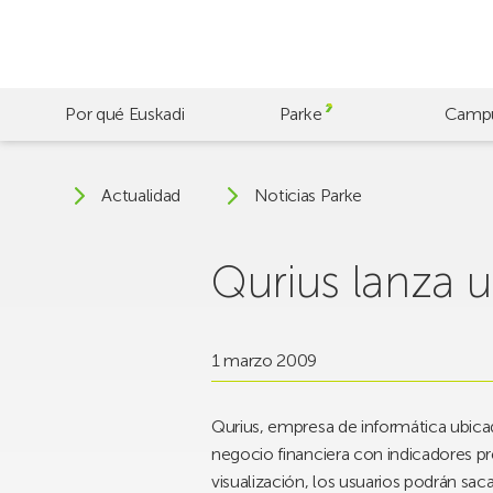
Skip
to
main
content
Por qué Euskadi
Parke
Camp
Actualidad
Noticias Parke
Qurius lanza u
1 marzo 2009
Qurius, empresa de informática ubicad
negocio financiera con indicadores pr
visualización, los usuarios podrán sa