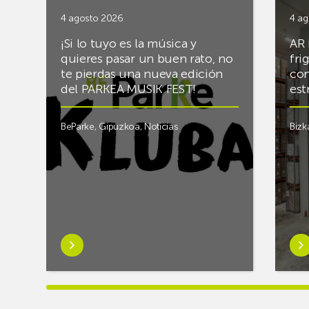
4 agosto 2026
4 ag
¡Si lo tuyo es la música y
AR 
quieres pasar un buen rato, no
fri
te pierdas una nueva edición
con
del PARKEA MUSIK FEST!
est
BeParke
,
Gipuzkoa
,
Noticias
Bizk
Saber
Sab
más
má
sobre¡Si
sob
lo
Rac
tuyo
final