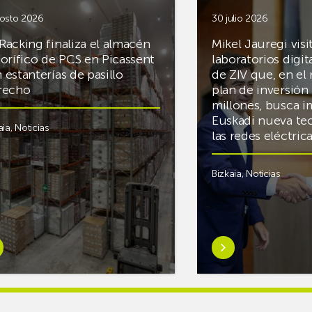
osto 2026
30 julio 2026
Racking finaliza el almacén
Mikel Jauregi visi
gorífico de PCS en Picassent
laboratorios digit
 estanterías de pasillo
de ZIV que, en el
recho
plan de inversión 
millones, busca i
Euskadi nueva te
aia
,
Noticias
las redes eléctri
Bizkaia
,
Noticias
er
Saber
s
más
reAR
sobreMikel
king
Jauregi
iza
visita