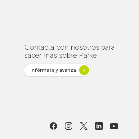
de
un
centenar
de
intervenciones
para
Contacta con nosotros para
garantizar
saber más sobre Parke
la
conectividad
Infórmate y avanza
en
verano
lsar desde
ogía