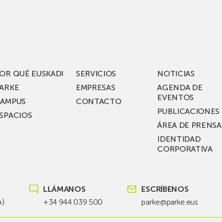
los
acén
nuevos
rífico
laboratorios
digitales
S
de ZIV que, en
el
OR QUÉ EUSKADI
SERVICIOS
NOTICIAS
ssent
marco
ARKE
EMPRESAS
AGENDA DE
de su
EVENTOS
AMPUS
CONTACTO
nterías
plan
PUBLICACIONES
SPACIOS
de
ÁREA DE PRENSA
llo
inversión total de
IDENTIDAD
recho
36
CORPORATIVA
millones, busca impu
Euskadi nueva tecnol
para
LLÁMANOS
ESCRÍBENOS
las
redes
A)
+34 944 039 500
parke@parke.eus
eléctricas