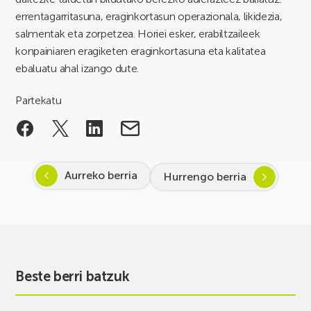
errentagarritasuna, eraginkortasun operazionala, likidezia,
salmentak eta zorpetzea. Horiei esker, erabiltzaileek
konpainiaren eragiketen eraginkortasuna eta kalitatea
ebaluatu ahal izango dute.
Partekatu
Aurreko berria
Hurrengo berria
Beste berri batzuk