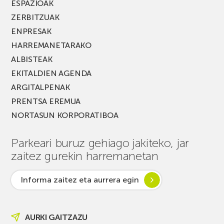
ESPAZIOAK
ZERBITZUAK
ENPRESAK
HARREMANETARAKO
ALBISTEAK
EKITALDIEN AGENDA
ARGITALPENAK
PRENTSA EREMUA
NORTASUN KORPORATIBOA
Parkeari buruz gehiago jakiteko, jar
zaitez gurekin harremanetan
Informa zaitez eta aurrera egin
AURKI GAITZAZU