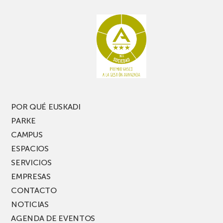
rato,
estanterías
no
de
te
pasillo
pierdas
estrecho
una
nueva
edición
del
PARKEA
POR QUÉ EUSKADI
MUSIK
PARKE
FEST!
CAMPUS
ESPACIOS
SERVICIOS
EMPRESAS
CONTACTO
NOTICIAS
AGENDA DE EVENTOS