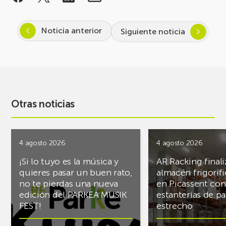
Noticia anterior
Siguiente noticia
Otras noticias
4 agosto 2026
4 agosto 2026
¡Si lo tuyo es la música y
AR Racking finali
quieres pasar un buen rato,
almacén frigoríf
no te pierdas una nueva
en Picassent con
edición del PARKEA MUSIK
estanterías de pa
FEST!
estrecho