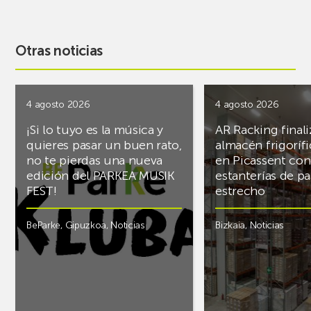
Otras noticias
4 agosto 2026
4 agosto 2026
¡Si lo tuyo es la música y
AR Racking finali
quieres pasar un buen rato,
almacén frigoríf
no te pierdas una nueva
en Picassent con
edición del PARKEA MUSIK
estanterías de pa
FEST!
estrecho
BeParke
,
Gipuzkoa
,
Noticias
Bizkaia
,
Noticias