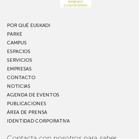
nueva
edición
del
PARKEA
POR QUÉ EUSKADI
MUSIK
PARKE
FEST!
CAMPUS
ESPACIOS
SERVICIOS
EMPRESAS
CONTACTO
NOTICIAS
AGENDA DE EVENTOS
PUBLICACIONES
ÁREA DE PRENSA
IDENTIDAD CORPORATIVA
Contacta con nosotros para saber