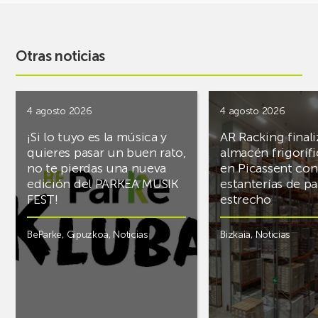
Otras noticias
4 agosto 2026
4 agosto 2026
¡Si lo tuyo es la música y
AR Racking finali
quieres pasar un buen rato,
almacén frigoríf
no te pierdas una nueva
en Picassent con
edición del PARKEA MUSIK
estanterías de pa
FEST!
estrecho
BeParke
,
Gipuzkoa
,
Noticias
Bizkaia
,
Noticias