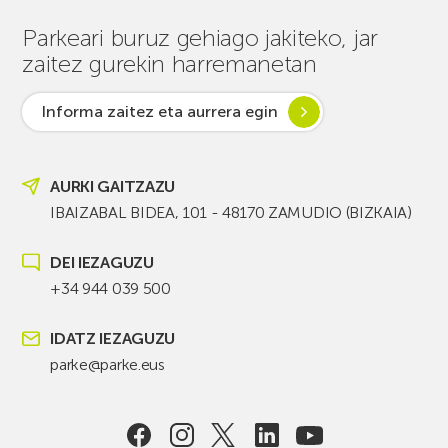
Parkeari buruz gehiago jakiteko, jar
zaitez gurekin harremanetan
Informa zaitez eta aurrera egin
AURKI GAITZAZU
IBAIZABAL BIDEA, 101 - 48170 ZAMUDIO (BIZKAIA)
DEI IEZAGUZU
+34 944 039 500
IDATZ IEZAGUZU
parke@parke.eus