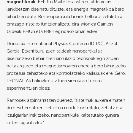
magnetikoak
, EHUko Maite Insaustiren taldearekin
lankidetzan diseinatu dituzte, eta energia magnetikoa bero
bihurtzen dute. Bi nanopartikula horiek helburu-zeluletara
errazago iristeko funtzionalizatu dira, Monica Carrilen
taldeak EHUn eta FBBn egindako lanari esker.
Donostia International Physics Centeren (DIPC), Aitzol
Garcia-Etxarri buru zuen taldeak nanopartikulak
diseinatzeko behar ziren simulazio teorikoak egin zituen,
baita argiaren eta magnetismoaren energia bero bihurtzeko
prozesua zehazteko eta kontrolatzeko kalkuluak ere. Gero,
TECNALIAk baliozkotu zituen simulazio teoriak
esperimentuen bidez.
Ramosek azpimarratzen duenez, “sistemak aukera ematen
du hesi hematoentzefalikoa modu kontrolatu, zehatz eta
itzulgarrian irekitzeko, nanopartikulei kaltetutako gunera
iristen laguntzeko”.