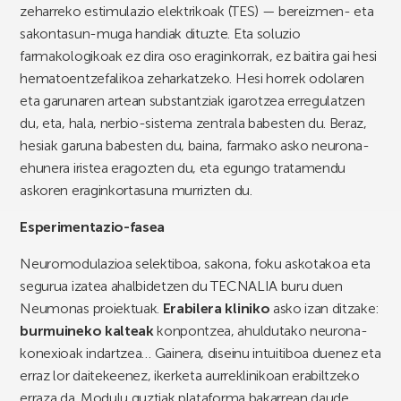
zeharreko estimulazio elektrikoak (TES) — bereizmen- eta
sakontasun-muga handiak dituzte. Eta soluzio
farmakologikoak ez dira oso eraginkorrak, ez baitira gai hesi
hematoentzefalikoa zeharkatzeko. Hesi horrek odolaren
eta garunaren artean substantziak igarotzea erregulatzen
du, eta, hala, nerbio-sistema zentrala babesten du. Beraz,
hesiak garuna babesten du, baina, farmako asko neurona-
ehunera iristea eragozten du, eta egungo tratamendu
askoren eraginkortasuna murrizten du.
Esperimentazio-fasea
Neuromodulazioa selektiboa, sakona, foku askotakoa eta
segurua izatea ahalbidetzen du TECNALIA buru duen
Neumonas proiektuak.
Erabilera kliniko
asko izan ditzake:
burmuineko kalteak
konpontzea, ahuldutako neurona-
konexioak indartzea… Gainera, diseinu intuitiboa duenez eta
erraz lor daitekeenez, ikerketa aurreklinikoan erabiltzeko
erraza da. Modulu guztiak plataforma bakarrean daude