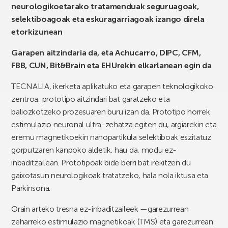
neurologikoetarako tratamenduak seguruagoak,
selektiboagoak eta eskuragarriagoak izango direla
etorkizunean
Garapen aitzindaria da, eta Achucarro, DIPC, CFM,
FBB, CUN, Bit&Brain eta EHUrekin elkarlanean egin da
TECNALIA, ikerketa aplikatuko eta garapen teknologikoko
zentroa, prototipo aitzindari bat garatzeko eta
baliozkotzeko prozesuaren buru izan da. Prototipo horrek
estimulazio neuronal ultra-zehatza egiten du, argiarekin eta
eremu magnetikoekin nanopartikula selektiboak eszitatuz
gorputzaren kanpoko aldetik, hau da, modu ez-
inbaditzailean. Prototipoak bide berri bat irekitzen du
gaixotasun neurologikoak tratatzeko, hala nola iktusa eta
Parkinsona.
Orain arteko tresna ez-inbaditzaileek —garezurrean
zeharreko estimulazio magnetikoak (TMS) eta garezurrean