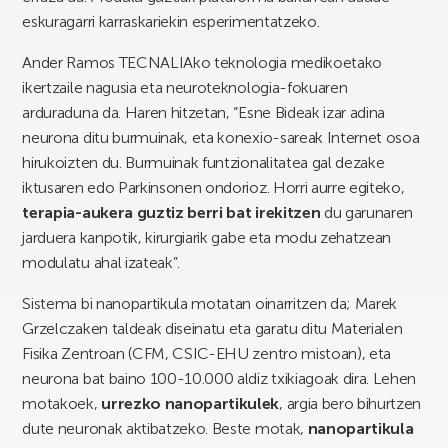
eskuragarri karraskariekin esperimentatzeko.
Ander Ramos TECNALIAko teknologia medikoetako
ikertzaile nagusia eta neuroteknologia-fokuaren
arduraduna da. Haren hitzetan, “Esne Bideak izar adina
neurona ditu burmuinak, eta konexio-sareak Internet osoa
hirukoizten du. Burmuinak funtzionalitatea gal dezake
iktusaren edo Parkinsonen ondorioz. Horri aurre egiteko,
terapia-aukera guztiz berri bat irekitzen
du garunaren
jarduera kanpotik, kirurgiarik gabe eta modu zehatzean
modulatu ahal izateak”.
Sistema bi nanopartikula motatan oinarritzen da; Marek
Grzelczaken taldeak diseinatu eta garatu ditu Materialen
Fisika Zentroan (CFM, CSIC-EHU zentro mistoan), eta
neurona bat baino 100-10.000 aldiz txikiagoak dira. Lehen
motakoek,
urrezko nanopartikulek
, argia bero bihurtzen
dute neuronak aktibatzeko. Beste motak,
nanopartikula