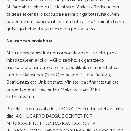
Nafarroako Unibertsitate Klinikako Maricruz Rodríguezen
taldeari esker baliozkotu da Parkinson gaixotasuna duten
pazienteekin. Txano sentsorizatu bat da, eta 5 minutu baino
gutxiago behar dira janzteko eta prestatzeko.
Neumonas proiektua
Neumonas proiektua neuromodulazioko teknologia ez-
inbaditzaileen arloko I+Gko zerbitzuak garatzeko
merkaturatu aurretiko erosketa publikoko ekimen bat da,
Europar Batasunak (NextGenerationEU) eta Zientzia,
Berrikuntza eta Unibertsitate Ministerioak finantzatua eta
Suspertze eta Erresilientzia Mekanismoak (MRR)
kofinantzatua.
Proiektu hori gauzatzeko, TECNALIArekin lankidetzan aritu
dira: ACHUCARRO BASQUE CENTER FOR
NEUROSCIENCE FUNDAZIOA, DONOSTIA
INTERNATIONAL PHYSICS CENTER FUNDAZIOA (DIPC),