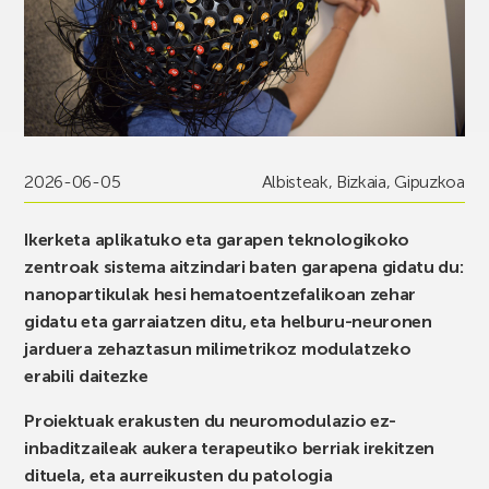
2026-06-05
Albisteak
,
Bizkaia
,
Gipuzkoa
Ikerketa aplikatuko eta garapen teknologikoko
zentroak sistema aitzindari baten garapena gidatu du:
nanopartikulak hesi hematoentzefalikoan zehar
gidatu eta garraiatzen ditu, eta helburu-neuronen
jarduera zehaztasun milimetrikoz modulatzeko
erabili daitezke
Proiektuak erakusten du neuromodulazio ez-
inbaditzaileak aukera terapeutiko berriak irekitzen
dituela, eta aurreikusten du patologia