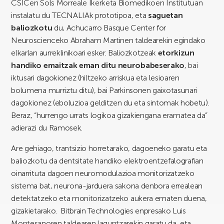
CSICen Sols Morreale Ikerketa Biomedikoen Institutuan
instalatu du TECNALIAk prototipoa, eta
saguetan
baliozkotu
du, Achucarro Basque Center for
Neuroscienceko Abraham Martinen taldearekin egindako
elkarlan aurreklinikoari esker. Baliozkotzeak
etorkizun
handiko emaitzak eman ditu neurobabeserako
, bai
iktusari dagokionez (hiltzeko arriskua eta lesioaren
bolumena murriztu ditu), bai Parkinsonen gaixotasunari
dagokionez (eboluzioa gelditzen du eta sintomak hobetu).
Beraz, “hurrengo urrats logikoa gizakiengana eramatea da”
adierazi du Ramosek.
Are gehiago, trantsizio horretarako, dagoeneko garatu eta
baliozkotu da dentsitate handiko elektroentzefalografian
oinarrituta dagoen neuromodulazioa monitorizatzeko
sistema bat, neurona-jarduera sakona denbora errealean
detektatzeko eta monitorizatzeko aukera ematen duena,
gizakietarako. Bitbrain Technologies enpresako Luis
Montesanoren taldearen laguntzarekin garatu da, eta