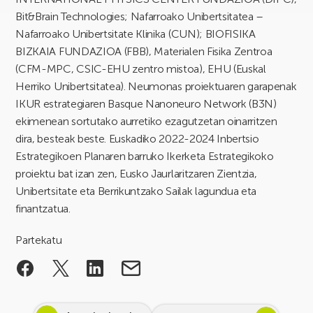
Bit&Brain Technologies; Nafarroako Unibertsitatea –
Nafarroako Unibertsitate Klinika (CUN); BIOFISIKA
BIZKAIA FUNDAZIOA (FBB), Materialen Fisika Zentroa
(CFM-MPC, CSIC-EHU zentro mistoa), EHU (Euskal
Herriko Unibertsitatea). Neumonas proiektuaren garapenak
IKUR estrategiaren Basque Nanoneuro Network (B3N)
ekimenean sortutako aurretiko ezagutzetan oinarritzen
dira, besteak beste. Euskadiko 2022-2024 Inbertsio
Estrategikoen Planaren barruko Ikerketa Estrategikoko
proiektu bat izan zen, Eusko Jaurlaritzaren Zientzia,
Unibertsitate eta Berrikuntzako Sailak lagundua eta
finantzatua.
Partekatu