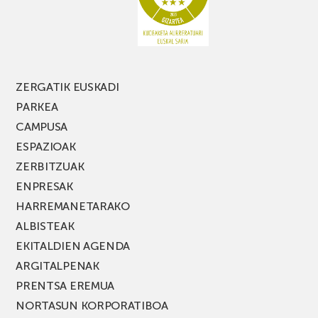
FEST
jaialdiaren
edizio
berria!
ZERGATIK EUSKADI
PARKEA
CAMPUSA
ESPAZIOAK
ZERBITZUAK
ENPRESAK
HARREMANETARAKO
ALBISTEAK
EKITALDIEN AGENDA
ARGITALPENAK
PRENTSA EREMUA
NORTASUN KORPORATIBOA