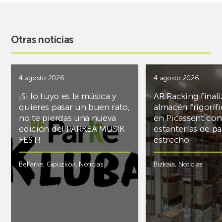
Otras noticias
4 agosto 2026
4 agosto 2026
¡Si lo tuyo es la música y
AR Racking finali
quieres pasar un buen rato,
almacén frigoríf
no te pierdas una nueva
en Picassent con
edición del PARKEA MUSIK
estanterías de pa
FEST!
estrecho
BeParke
,
Gipuzkoa
,
Noticias
Bizkaia
,
Noticias