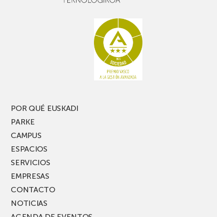
buen
con
rato,
estanterías
no
de
te
pasillo
pierdas
estrecho
una
nueva
edición
del
PARKEA
POR QUÉ EUSKADI
MUSIK
PARKE
FEST!
CAMPUS
ESPACIOS
SERVICIOS
EMPRESAS
CONTACTO
NOTICIAS
AGENDA DE EVENTOS