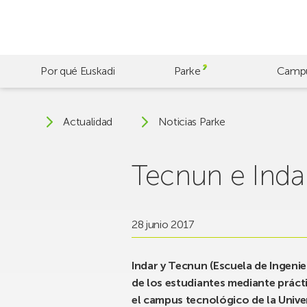
Skip
to
main
content
Por qué Euskadi
Parke
Camp
Actualidad
Noticias Parke
Tecnun e Inda
28 junio 2017
Indar y Tecnun (Escuela de Ingeni
de los estudiantes mediante práct
el campus tecnológico de la Univ