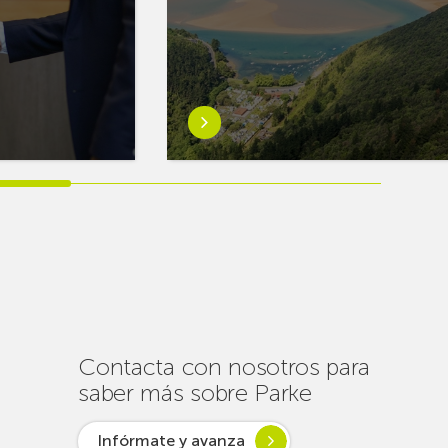
Saber
más
sobreEuskaltel
realiza
cerca
de
un
centenar
de
intervenciones
para
Contacta con nosotros para
garantizar
saber más sobre Parke
la
conectividad
Infórmate y avanza