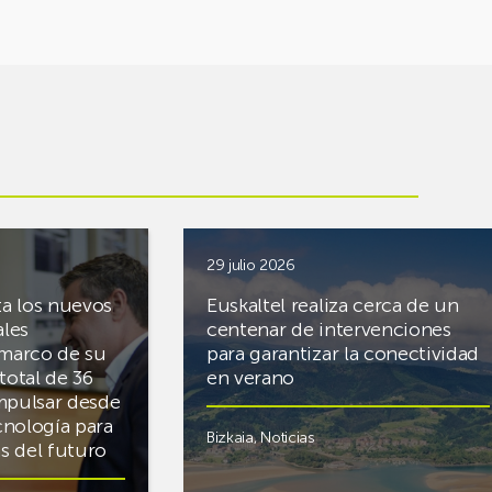
29 julio 2026
ta los nuevos
Euskaltel realiza cerca de un
ales
centenar de intervenciones
 marco de su
para garantizar la conectividad
total de 36
en verano
mpulsar desde
cnología para
Bizkaia
,
Noticias
cas del futuro