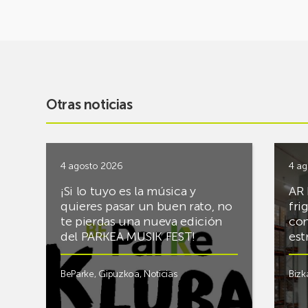
Otras noticias
4 agosto 2026
4 ag
¡Si lo tuyo es la música y
AR 
quieres pasar un buen rato, no
fri
te pierdas una nueva edición
con
del PARKEA MUSIK FEST!
est
BeParke
,
Gipuzkoa
,
Noticias
Bizk