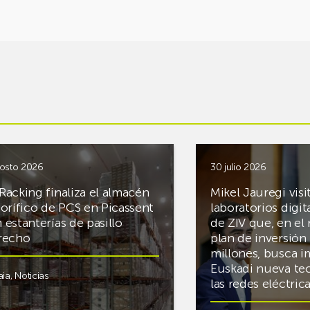
osto 2026
30 julio 2026
Racking finaliza el almacén
Mikel Jauregi visi
gorífico de PCS en Picassent
laboratorios digit
 estanterías de pasillo
de ZIV que, en el
recho
plan de inversión 
millones, busca i
Euskadi nueva te
aia
,
Noticias
las redes eléctri