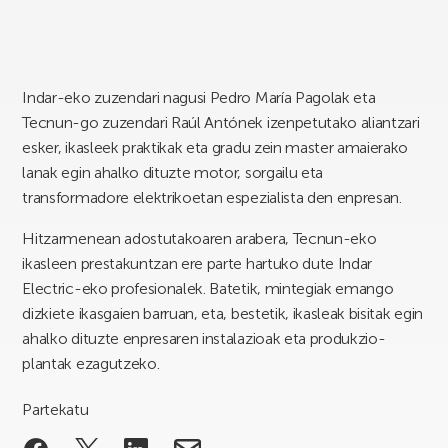
Indar-eko zuzendari nagusi Pedro María Pagolak eta
Tecnun-go zuzendari Raúl Antónek izenpetutako aliantzari
esker, ikasleek praktikak eta gradu zein master amaierako
lanak egin ahalko dituzte motor, sorgailu eta
transformadore elektrikoetan espezialista den enpresan.
Hitzarmenean adostutakoaren arabera, Tecnun-eko
ikasleen prestakuntzan ere parte hartuko dute Indar
Electric-eko profesionalek. Batetik, mintegiak emango
dizkiete ikasgaien barruan, eta, bestetik, ikasleak bisitak egin
ahalko dituzte enpresaren instalazioak eta produkzio-
plantak ezagutzeko.
Partekatu