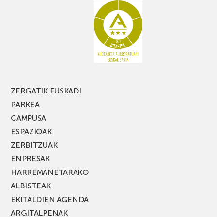
galdu
PARKEA
MUSIK
FEST
jaialdiaren
edizio
berria!
ZERGATIK EUSKADI
PARKEA
CAMPUSA
ESPAZIOAK
ZERBITZUAK
ENPRESAK
HARREMANETARAKO
ALBISTEAK
EKITALDIEN AGENDA
ARGITALPENAK