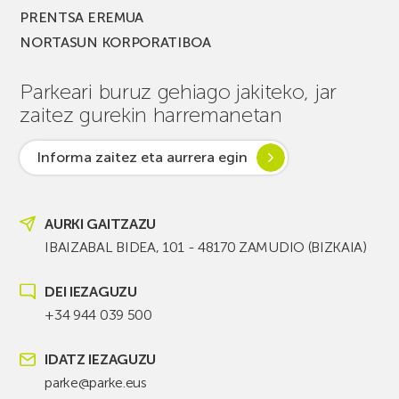
PRENTSA EREMUA
NORTASUN KORPORATIBOA
Parkeari buruz gehiago jakiteko, jar
zaitez gurekin harremanetan
Informa zaitez eta aurrera egin
AURKI GAITZAZU
IBAIZABAL BIDEA, 101 - 48170 ZAMUDIO (BIZKAIA)
DEI IEZAGUZU
+34 944 039 500
IDATZ IEZAGUZU
parke@parke.eus