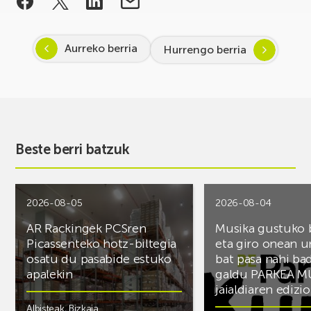
Aurreko berria
Hurrengo berria
Beste berri batzuk
2026-08-05
2026-08-04
AR Rackingek PCSren
Musika gustuko
Picassenteko hotz-biltegia
eta giro onean u
osatu du pasabide estuko
bat pasa nahi ba
apalekin
galdu PARKEA M
jaialdiaren edizio
Albisteak
,
Bizkaia