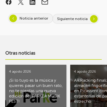
Noticia anterior
Siguiente noticia
Otras noticias
4 agosto 2026
4 agosto 2026
¡Si lo tuyo es la música y
AR Racking finali
quieres pasar un buen rato,
almacén frigoríf
no te pierdas una nueva
en Picassent con
edición del PARKEA MUSIK
estanterías de pa
FEST!
estrecho