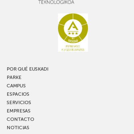
buen
con
rato,
estanterías
no
de
te
pasillo
pierdas
estrecho
una
nueva
edición
del
PARKEA
POR QUÉ EUSKADI
MUSIK
PARKE
FEST!
CAMPUS
ESPACIOS
SERVICIOS
EMPRESAS
CONTACTO
NOTICIAS