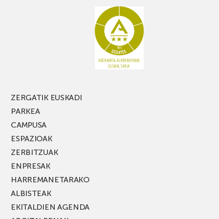
ez
galdu
PARKEA
MUSIK
FEST
jaialdiaren
edizio
berria!
ZERGATIK EUSKADI
PARKEA
CAMPUSA
ESPAZIOAK
ZERBITZUAK
ENPRESAK
HARREMANETARAKO
ALBISTEAK
EKITALDIEN AGENDA