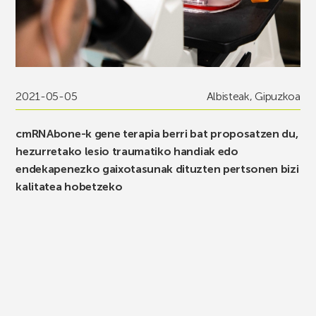
2021-05-05
Albisteak
,
Gipuzkoa
cmRNAbone-k gene terapia berri bat proposatzen du,
hezurretako lesio traumatiko handiak edo
endekapenezko gaixotasunak dituzten pertsonen bizi
kalitatea hobetzeko