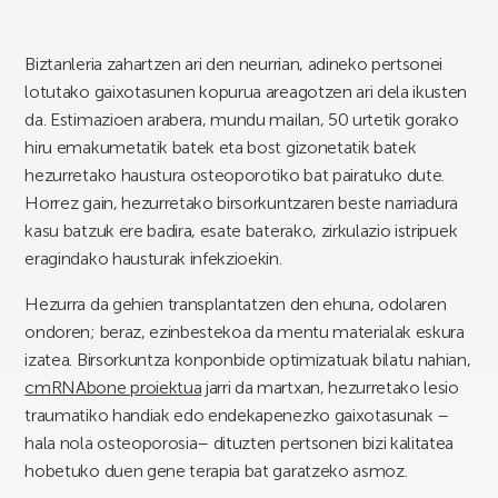
Biztanleria zahartzen ari den neurrian, adineko pertsonei
lotutako gaixotasunen kopurua areagotzen ari dela ikusten
da. Estimazioen arabera, mundu mailan, 50 urtetik gorako
hiru emakumetatik batek eta bost gizonetatik batek
hezurretako haustura osteoporotiko bat pairatuko dute.
Horrez gain, hezurretako birsorkuntzaren beste narriadura
kasu batzuk ere badira, esate baterako, zirkulazio istripuek
eragindako hausturak infekzioekin.
Hezurra da gehien transplantatzen den ehuna, odolaren
ondoren; beraz, ezinbestekoa da mentu materialak eskura
izatea. Birsorkuntza konponbide optimizatuak bilatu nahian,
cmRNAbone proiektua
jarri da martxan, hezurretako lesio
traumatiko handiak edo endekapenezko gaixotasunak –
hala nola osteoporosia– dituzten pertsonen bizi kalitatea
hobetuko duen gene terapia bat garatzeko asmoz.