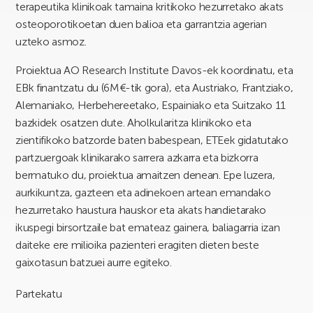
terapeutika klinikoak tamaina kritikoko hezurretako akats
osteoporotikoetan duen balioa eta garrantzia agerian
uzteko asmoz.
Proiektua AO Research Institute Davos-ek koordinatu, eta
EBk finantzatu du (6M€-tik gora), eta Austriako, Frantziako,
Alemaniako, Herbehereetako, Espainiako eta Suitzako 11
bazkidek osatzen dute. Aholkularitza klinikoko eta
zientifikoko batzorde baten babespean, ETEek gidatutako
partzuergoak klinikarako sarrera azkarra eta bizkorra
bermatuko du, proiektua amaitzen denean. Epe luzera,
aurkikuntza, gazteen eta adinekoen artean emandako
hezurretako haustura hauskor eta akats handietarako
ikuspegi birsortzaile bat emateaz gainera, baliagarria izan
daiteke ere milioika pazienteri eragiten dieten beste
gaixotasun batzuei aurre egiteko.
Partekatu