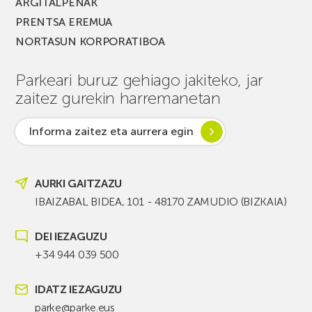
ARGITALPENAK
PRENTSA EREMUA
NORTASUN KORPORATIBOA
Parkeari buruz gehiago jakiteko, jar
zaitez gurekin harremanetan
Informa zaitez eta aurrera egin
AURKI GAITZAZU
IBAIZABAL BIDEA, 101 - 48170 ZAMUDIO (BIZKAIA)
DEI IEZAGUZU
+34 944 039 500
IDATZ IEZAGUZU
parke@parke.eus