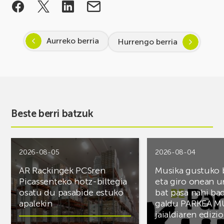
Aurreko berria
Hurrengo berria
Beste berri batzuk
2026-08-05
2026-08-04
AR Rackingek PCSren
Musika gustuko
Picassenteko hotz-biltegia
eta giro onean u
osatu du pasabide estuko
bat pasa nahi ba
apalekin
galdu PARKEA M
jaialdiaren edizio