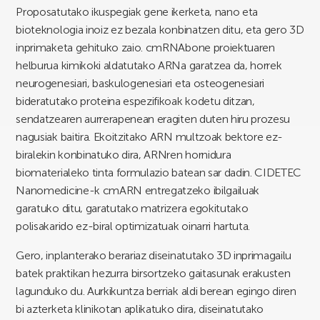
Proposatutako ikuspegiak gene ikerketa, nano eta
bioteknologia inoiz ez bezala konbinatzen ditu, eta gero 3D
inprimaketa gehituko zaio. cmRNAbone proiektuaren
helburua kimikoki aldatutako ARNa garatzea da, horrek
neurogenesiari, baskulogenesiari eta osteogenesiari
bideratutako proteina espezifikoak kodetu ditzan,
sendatzearen aurrerapenean eragiten duten hiru prozesu
nagusiak baitira. Ekoitzitako ARN multzoak bektore ez-
biralekin konbinatuko dira, ARNren hornidura
biomaterialeko tinta formulazio batean sar dadin. CIDETEC
Nanomedicine-k cmARN entregatzeko ibilgailuak
garatuko ditu, garatutako matrizera egokitutako
polisakarido ez-biral optimizatuak oinarri hartuta.
Gero, inplanterako berariaz diseinatutako 3D inprimagailu
batek praktikan hezurra birsortzeko gaitasunak erakusten
lagunduko du. Aurkikuntza berriak aldi berean egingo diren
bi azterketa klinikotan aplikatuko dira, diseinatutako