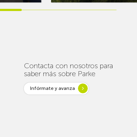
sobreEuskaltel
realiza
cerca
de
un
centenar
de
intervenciones
para
Contacta con nosotros para
garantizar
saber más sobre Parke
la
conectividad
Infórmate y avanza
en
verano
lsar desde
ogía