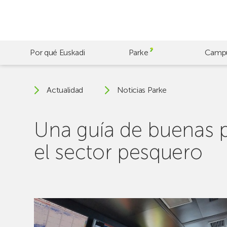
Skip
to
main
content
Por qué Euskadi
Parke
Camp
Actualidad
Noticias Parke
Una guía de buenas prá
el sector pesquero