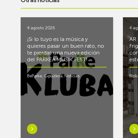
Otras noticias
4 agosto 2026
4 ag
¡Si lo tuyo es la música y
AR 
quieres pasar un buen rato, no
fri
te pierdas una nueva edición
con
del PARKEA MUSIK FEST!
est
BeParke
,
Gipuzkoa
,
Noticias
Bizk
Saber
Sab
más
má