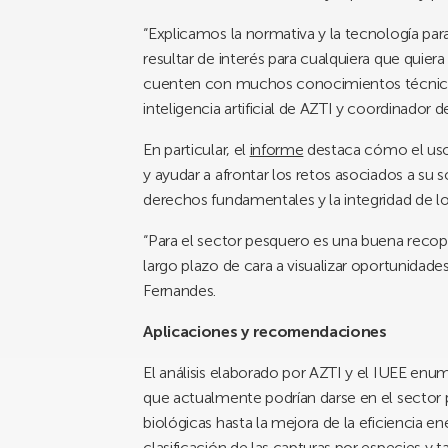
“Explicamos la normativa y la tecnología pa
resultar de interés para cualquiera que quiera
cuenten con muchos conocimientos técnicos”
inteligencia artificial de AZTI y coordinador d
En particular, el
informe
destaca cómo el uso
y ayudar a afrontar los retos asociados a su
derechos fundamentales y la integridad de l
“Para el sector pesquero es una buena recopi
largo plazo de cara a visualizar oportunidad
Fernandes.
Aplicaciones y recomendaciones
El análisis elaborado por AZTI y el IUEE enum
que actualmente podrían darse en el sector
biológicas hasta la mejora de la eficiencia e
clasificación de las capturas por especies y 