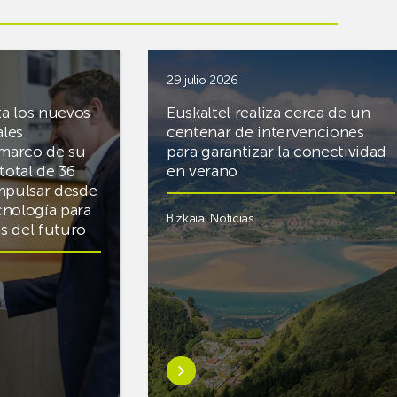
29 julio 2026
ta los nuevos
Euskaltel realiza cerca de un
ales
centenar de intervenciones
 marco de su
para garantizar la conectividad
total de 36
en verano
mpulsar desde
cnología para
Bizkaia
,
Noticias
cas del futuro
Saber
más