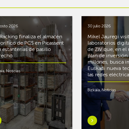
osto 2026
30 julio 2026
Racking finaliza el almacén
Mikel Jauregi visi
gorífico de PCS en Picassent
laboratorios digit
 estanterías de pasillo
de ZIV que, en el
recho
plan de inversión 
millones, busca i
Euskadi nueva te
aia
,
Noticias
las redes eléctri
Bizkaia
,
Noticias
er
Saber
s
más