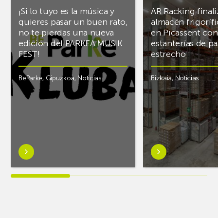
¡Si lo tuyo es la música y
AR Racking finali
quieres pasar un buen rato,
almacén frigoríf
no te pierdas una nueva
en Picassent con
edición del PARKEA MUSIK
estanterías de pa
FEST!
estrecho
BeParke
,
Gipuzkoa
,
Noticias
Bizkaia
,
Noticias
Saber
Saber
más
más
sobre¡Si
sobreAR
lo
Racking
tuyo
finaliza
es
el