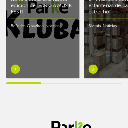
edición del PARKEA MUSIK
estanterías de pa
FEST!
estrecho
BeParke
,
Gipuzkoa
,
Noticias
Bizkaia
,
Noticias
Saber
Saber
más
más
sobre¡Si
sobreAR
lo
Racking
tuyo
finaliza
es
el
la
almacén
música
frigorífico
y
de