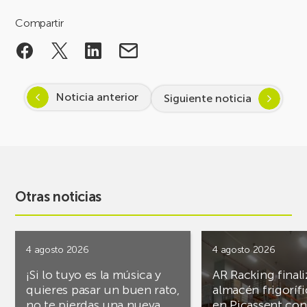
Compartir
Noticia anterior
Siguiente noticia
Otras noticias
4 agosto 2026
4 agosto 2026
¡Si lo tuyo es la música y
AR Racking finali
quieres pasar un buen rato,
almacén frigoríf
no te pierdas una nueva
en Picassent con