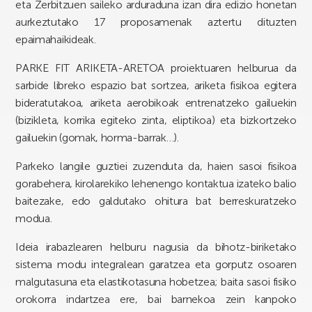
eta Zerbitzuen saileko arduraduna izan dira edizio honetan
aurkeztutako 17 proposamenak aztertu dituzten
epaimahaikideak.
PARKE FIT ARIKETA-ARETOA proiektuaren helburua da
sarbide libreko espazio bat sortzea, ariketa fisikoa egitera
bideratutakoa, ariketa aerobikoak entrenatzeko gailuekin
(bizikleta, korrika egiteko zinta, eliptikoa) eta bizkortzeko
gailuekin (gomak, horma-barrak…).
Parkeko langile guztiei zuzenduta da, haien sasoi fisikoa
gorabehera, kirolarekiko lehenengo kontaktua izateko balio
baitezake, edo galdutako ohitura bat berreskuratzeko
modua.
Ideia irabazlearen helburu nagusia da bihotz-biriketako
sistema modu integralean garatzea eta gorputz osoaren
malgutasuna eta elastikotasuna hobetzea; baita sasoi fisiko
orokorra indartzea ere, bai barnekoa zein kanpoko