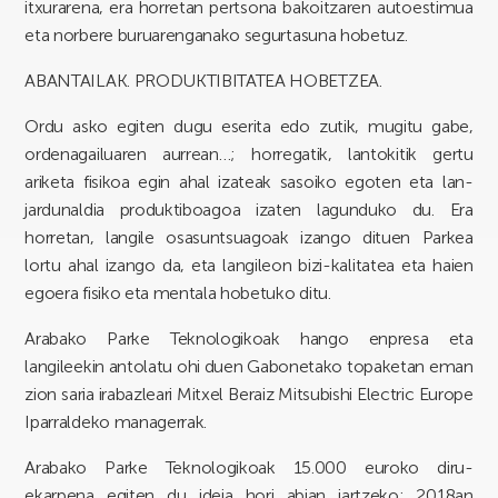
itxurarena, era horretan pertsona bakoitzaren autoestimua
eta norbere buruarenganako segurtasuna hobetuz.
ABANTAILAK.
PRODUKTIBITATEA HOBETZEA.
Ordu asko egiten dugu eserita edo zutik, mugitu gabe,
ordenagailuaren aurrean…; horregatik, lantokitik gertu
ariketa fisikoa egin ahal izateak sasoiko egoten eta lan-
jardunaldia produktiboagoa izaten lagunduko du. Era
horretan, langile osasuntsuagoak izango dituen Parkea
lortu ahal izango da, eta langileon bizi-kalitatea eta haien
egoera fisiko eta mentala hobetuko ditu.
Arabako Parke Teknologikoak hango enpresa eta
langileekin antolatu ohi duen Gabonetako topaketan eman
zion saria irabazleari Mitxel Beraiz Mitsubishi Electric Europe
Iparraldeko managerrak.
Arabako Parke Teknologikoak 15.000 euroko diru-
ekarpena egiten du ideia hori abian jartzeko; 2018an