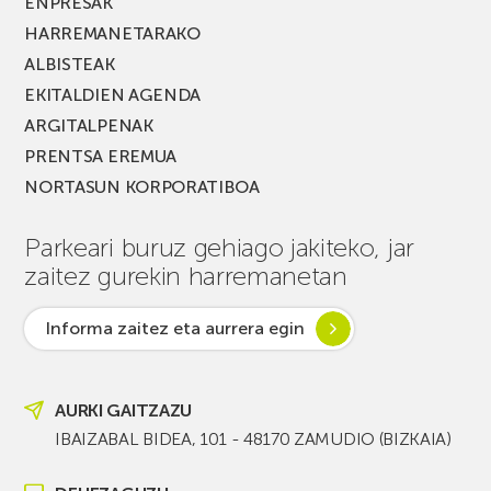
ENPRESAK
HARREMANETARAKO
ALBISTEAK
EKITALDIEN AGENDA
ARGITALPENAK
PRENTSA EREMUA
NORTASUN KORPORATIBOA
Parkeari buruz gehiago jakiteko, jar
zaitez gurekin harremanetan
Informa zaitez eta aurrera egin
AURKI GAITZAZU
IBAIZABAL BIDEA, 101 - 48170 ZAMUDIO (BIZKAIA)