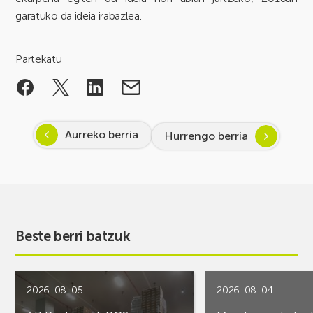
garatuko da ideia irabazlea.
Partekatu
Aurreko berria
Hurrengo berria
Beste berri batzuk
2026-08-05
2026-08-04