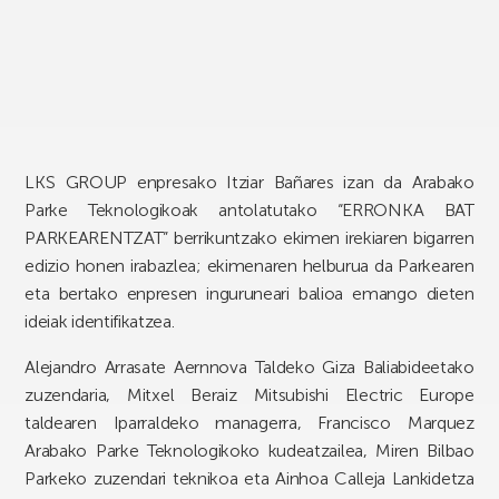
LKS GROUP enpresako Itziar Bañares izan da Arabako
Parke Teknologikoak antolatutako “ERRONKA BAT
PARKEARENTZAT” berrikuntzako ekimen irekiaren bigarren
edizio honen irabazlea; ekimenaren helburua da Parkearen
eta bertako enpresen inguruneari balioa emango dieten
ideiak identifikatzea.
Alejandro Arrasate Aernnova Taldeko Giza Baliabideetako
zuzendaria, Mitxel Beraiz Mitsubishi Electric Europe
taldearen Iparraldeko managerra, Francisco Marquez
Arabako Parke Teknologikoko kudeatzailea, Miren Bilbao
Parkeko zuzendari teknikoa eta Ainhoa Calleja Lankidetza