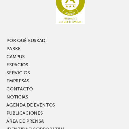
pierdas
estrecho
una
nueva
edición
del
PARKEA
POR QUÉ EUSKADI
MUSIK
PARKE
FEST!
CAMPUS
ESPACIOS
SERVICIOS
EMPRESAS
CONTACTO
NOTICIAS
AGENDA DE EVENTOS
PUBLICACIONES
ÁREA DE PRENSA