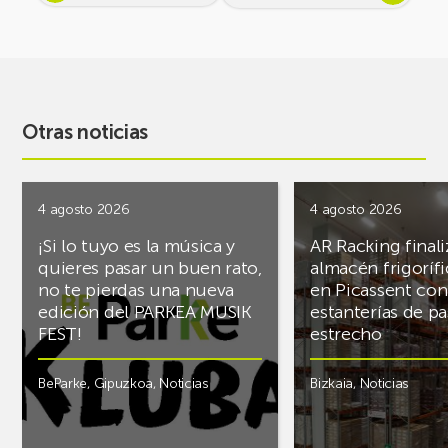
Otras noticias
4 agosto 2026
4 agosto 2026
¡Si lo tuyo es la música y
AR Racking finali
quieres pasar un buen rato,
almacén frigoríf
no te pierdas una nueva
en Picassent con
edición del PARKEA MUSIK
estanterías de pa
FEST!
estrecho
BeParke
,
Gipuzkoa
,
Noticias
Bizkaia
,
Noticias