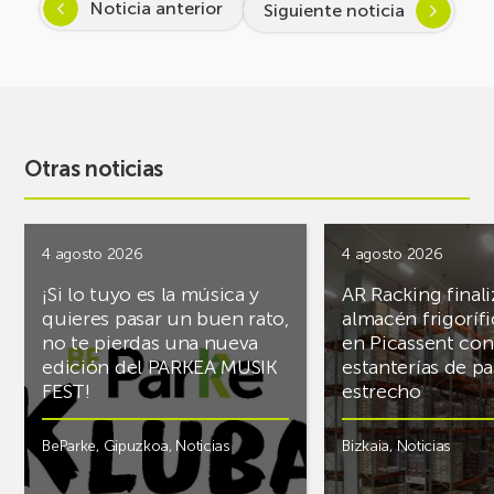
Noticia anterior
Siguiente noticia
Otras noticias
4 agosto 2026
4 agosto 2026
¡Si lo tuyo es la música y
AR Racking finali
quieres pasar un buen rato,
almacén frigoríf
no te pierdas una nueva
en Picassent con
edición del PARKEA MUSIK
estanterías de pa
FEST!
estrecho
BeParke
,
Gipuzkoa
,
Noticias
Bizkaia
,
Noticias