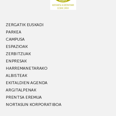
jaialdiaren
edizio
berria!
ZERGATIK EUSKADI
PARKEA
CAMPUSA
ESPAZIOAK
ZERBITZUAK
ENPRESAK
HARREMANETARAKO
ALBISTEAK
EKITALDIEN AGENDA
ARGITALPENAK
PRENTSA EREMUA
NORTASUN KORPORATIBOA