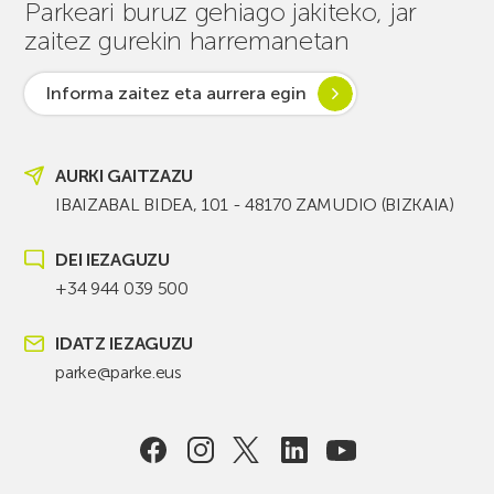
Parkeari buruz gehiago jakiteko, jar
zaitez gurekin harremanetan
Informa zaitez eta aurrera egin
AURKI GAITZAZU
IBAIZABAL BIDEA, 101 - 48170 ZAMUDIO (BIZKAIA)
DEI IEZAGUZU
+34 944 039 500
IDATZ IEZAGUZU
parke@parke.eus