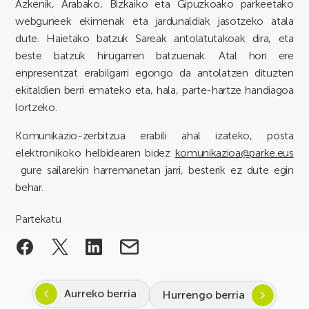
Azkenik, Arabako, Bizkaiko eta Gipuzkoako parkeetako
webguneek ekimenak eta jardunaldiak jasotzeko atala
dute. Haietako batzuk Sareak antolatutakoak dira, eta
beste batzuk hirugarren batzuenak. Atal hori ere
enpresentzat erabilgarri egongo da antolatzen dituzten
ekitaldien berri emateko eta, hala, parte-hartze handiagoa
lortzeko.
Komunikazio-zerbitzua erabili ahal izateko, posta
elektronikoko helbidearen bidez
komunikazioa@parke.eus
gure sailarekin harremanetan jarri, besterik ez dute egin
behar.
Partekatu
Aurreko berria
Hurrengo berria