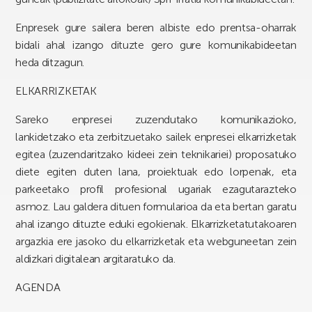
Enpresek gure sailera beren albiste edo prentsa-oharrak
bidali ahal izango dituzte gero gure komunikabideetan
heda ditzagun.
ELKARRIZKETAK
Sareko enpresei zuzendutako komunikazioko,
lankidetzako eta zerbitzuetako sailek enpresei elkarrizketak
egitea (zuzendaritzako kideei zein teknikariei) proposatuko
diete egiten duten lana, proiektuak edo lorpenak, eta
parkeetako profil profesional ugariak ezagutarazteko
asmoz. Lau galdera dituen formularioa da eta bertan garatu
ahal izango dituzte eduki egokienak. Elkarrizketatutakoaren
argazkia ere jasoko du elkarrizketak eta webguneetan zein
aldizkari digitalean argitaratuko da.
AGENDA