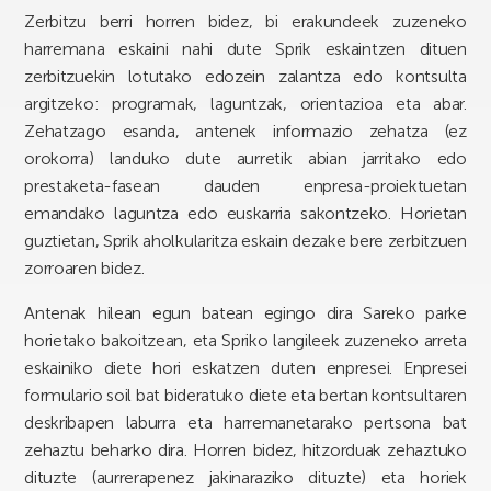
Zerbitzu berri horren bidez, bi erakundeek zuzeneko
harremana eskaini nahi dute Sprik eskaintzen dituen
zerbitzuekin lotutako edozein zalantza edo kontsulta
argitzeko: programak, laguntzak, orientazioa eta abar.
Zehatzago esanda, antenek informazio zehatza (ez
orokorra) landuko dute aurretik abian jarritako edo
prestaketa-fasean dauden enpresa-proiektuetan
emandako laguntza edo euskarria sakontzeko. Horietan
guztietan, Sprik aholkularitza eskain dezake bere zerbitzuen
zorroaren bidez.
Antenak hilean egun batean egingo dira Sareko parke
horietako bakoitzean, eta Spriko langileek zuzeneko arreta
eskainiko diete hori eskatzen duten enpresei. Enpresei
formulario soil bat bideratuko diete eta bertan kontsultaren
deskribapen laburra eta harremanetarako pertsona bat
zehaztu beharko dira. Horren bidez, hitzorduak zehaztuko
dituzte (aurrerapenez jakinaraziko dituzte) eta horiek