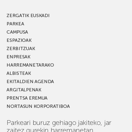
edizio
berria!
ZERGATIK EUSKADI
PARKEA
CAMPUSA
ESPAZIOAK
ZERBITZUAK
ENPRESAK
HARREMANETARAKO
ALBISTEAK
EKITALDIEN AGENDA
ARGITALPENAK
PRENTSA EREMUA
NORTASUN KORPORATIBOA
Parkeari buruz gehiago jakiteko, jar
zaitez gurekin harremanetan