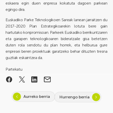
eskaera egin duen enpresa kokatuta dagoen parkean
egingo dira.
Euskadiko Parke Teknologikoen Sareak lanean jarraitzen du
2017-2020 Plan Estrategikoarekin lotuta bere gain
hartutako konpromisoan. Parkeek Euskadiko berrikuntzaren
eta garapen teknologikoaren bideratzaile gisa betetzen
duten rola sendotu du plan horrek, eta helburua gure
enpresei beren proiektuak garatzeko behar dituzten tresna
guztiak eskaintzea da.
Partekatu
Aurreko berria
Hurrengo berria