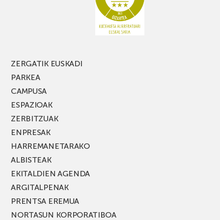
MUSIK
FEST
jaialdiaren
edizio
berria!
ZERGATIK EUSKADI
PARKEA
CAMPUSA
ESPAZIOAK
ZERBITZUAK
ENPRESAK
HARREMANETARAKO
ALBISTEAK
EKITALDIEN AGENDA
ARGITALPENAK
PRENTSA EREMUA
NORTASUN KORPORATIBOA