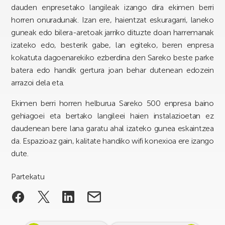
dauden enpresetako langileak izango dira ekimen berri
horren onuradunak. Izan ere, haientzat eskuragarri, laneko
guneak edo bilera-aretoak jarriko dituzte doan harremanak
izateko edo, besterik gabe, lan egiteko, beren enpresa
kokatuta dagoenarekiko ezberdina den Sareko beste parke
batera edo handik gertura joan behar dutenean edozein
arrazoi dela eta.
Ekimen berri horren helburua Sareko 500 enpresa baino
gehiagoei eta bertako langileei haien instalazioetan ez
daudenean bere lana garatu ahal izateko gunea eskaintzea
da. Espazioaz gain, kalitate handiko wifi konexioa ere izango
dute.
Partekatu