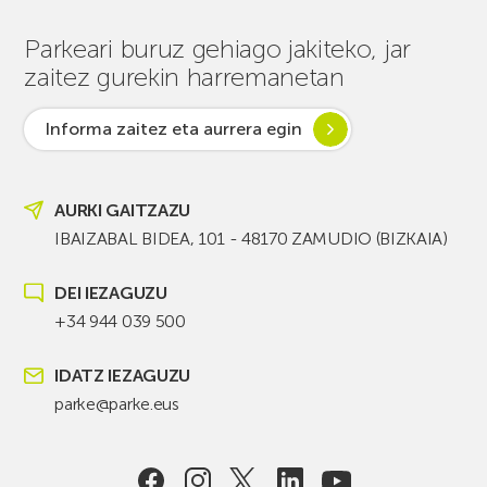
Parkeari buruz gehiago jakiteko, jar
zaitez gurekin harremanetan
Informa zaitez eta aurrera egin
AURKI GAITZAZU
IBAIZABAL BIDEA, 101 - 48170 ZAMUDIO (BIZKAIA)
DEI IEZAGUZU
+34 944 039 500
IDATZ IEZAGUZU
parke@parke.eus