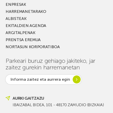
ENPRESAK
HARREMANETARAKO
ALBISTEAK
EKITALDIEN AGENDA
ARGITALPENAK
PRENTSA EREMUA
NORTASUN KORPORATIBOA
Parkeari buruz gehiago jakiteko, jar
zaitez gurekin harremanetan
Informa zaitez eta aurrera egin
AURKI GAITZAZU
IBAIZABAL BIDEA, 101 - 48170 ZAMUDIO (BIZKAIA)