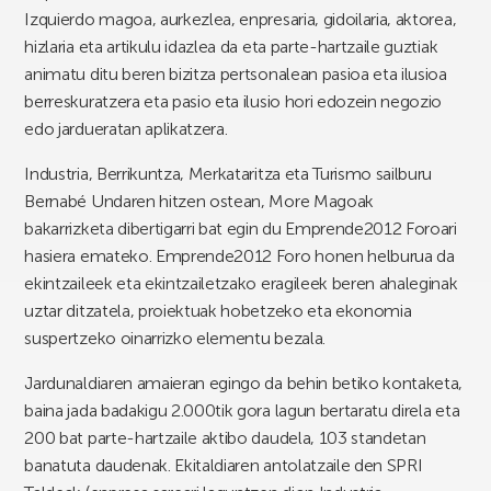
Izquierdo magoa, aurkezlea, enpresaria, gidoilaria, aktorea,
hizlaria eta artikulu idazlea da eta parte-hartzaile guztiak
animatu ditu beren bizitza pertsonalean pasioa eta ilusioa
berreskuratzera eta pasio eta ilusio hori edozein negozio
edo jardueratan aplikatzera.
Industria, Berrikuntza, Merkataritza eta Turismo sailburu
Bernabé Undaren hitzen ostean, More Magoak
bakarrizketa dibertigarri bat egin du Emprende2012 Foroari
hasiera emateko. Emprende2012 Foro honen helburua da
ekintzaileek eta ekintzailetzako eragileek beren ahaleginak
uztar ditzatela, proiektuak hobetzeko eta ekonomia
suspertzeko oinarrizko elementu bezala.
Jardunaldiaren amaieran egingo da behin betiko kontaketa,
baina jada badakigu 2.000tik gora lagun bertaratu direla eta
200 bat parte-hartzaile aktibo daudela, 103 standetan
banatuta daudenak. Ekitaldiaren antolatzaile den SPRI