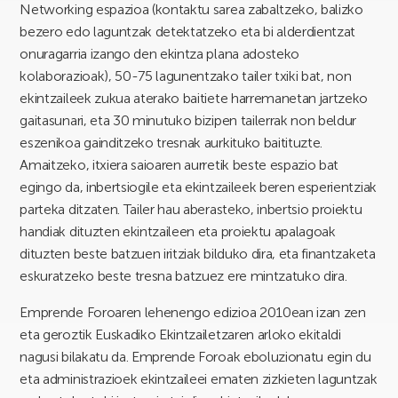
Networking espazioa (kontaktu sarea zabaltzeko, balizko
bezero edo laguntzak detektatzeko eta bi alderdientzat
onuragarria izango den ekintza plana adosteko
kolaborazioak), 50-75 lagunentzako tailer txiki bat, non
ekintzaileek zukua aterako baitiete harremanetan jartzeko
gaitasunari, eta 30 minutuko bizipen tailerrak non beldur
eszenikoa gainditzeko tresnak aurkituko baitituzte.
Amaitzeko, itxiera saioaren aurretik beste espazio bat
egingo da, inbertsiogile eta ekintzaileek beren esperientziak
parteka ditzaten. Tailer hau aberasteko, inbertsio proiektu
handiak dituzten ekintzaileen eta proiektu apalagoak
dituzten beste batzuen iritziak bilduko dira, eta finantzaketa
eskuratzeko beste tresna batzuez ere mintzatuko dira.
Emprende Foroaren lehenengo edizioa 2010ean izan zen
eta geroztik Euskadiko Ekintzailetzaren arloko ekitaldi
nagusi bilakatu da. Emprende Foroak eboluzionatu egin du
eta administrazioek ekintzaileei ematen zizkieten laguntzak