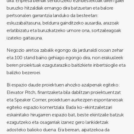
dira. Enpresa berriak sendotzeko ezinbestekoak diren gaiei
buruzko hitzaldiak emango dira batzuetan eta balore
pertsonalen garrantzia landuko da besteetan:
eskuzabaltasuna, beldurra gainditzeko ausardia, arazoak
erlatibizatu eta buruzkatzeko umore ona, sortzaileagoak
izateko gaitasuna.
Negozio aretoa zabalik egongo da jardunaldi osoan zehar
eta 100 stand baino gehiago egongo dira, non erakusleek
beren proiektuak ezagutaraziko baitizkiete inbertsiogile eta
balizko bezeroei.
Bi espazio daude proiektuen ahozko azalpenak egiteko:
Elevator Pitch, finantzaketa bila dabiltzan proiektuentzat
eta Speaker Corner, proiektuen aurkezpen espontaneoak
egiteko espazio komertziala. Bada ko-ekintzailetzari
eskainitako hirugarren espazio bat, beste ekintzaile batzuk
ezagutzeko eta osagarriak izanez gero lankidetzak
adosteko balioko duena. Era berean, aipatzekoa da