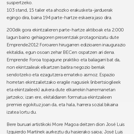
suspertzeko.
103 stand, 15 tailer eta ahozko erakusketa-jarduerak
egingo dira, baina 194 parte-hartze eskaera jaso dira.
200dik gora ekintzaileren parte-hartze aktiboak eta 2.000
lagun baino gehiagoren presentziak protagonizatu dute
Emprende2012 Foroaren hirugarren edizioaren inaugurazio
ekitaldia, egun osoan zehar BECen ospatzen ari dena.
Emprende Foroa topagune praktiko eta baliagarri bat da,
non ekintzaileak elkartzen baitira negozio berriak
sendotzeko eta ezagutzera emateko asmoz. Espazio
horretan ekintzailetzako eragile nagusiek (inbertsiogileek
eta ekintzaileek) aukera dute elkarrekin harremanetan
jartzeko; izan ere, ekitaldiaren formatua ekintzaileen
premiei egokituz joan da, eta hala, harrera sozial bikaina
izatea lortu du.
Bere buruari artistikoki More Magoa deitzen dion José Luis
Izquierdo Martínek aurkeztu du hasierako saioa; José Luis