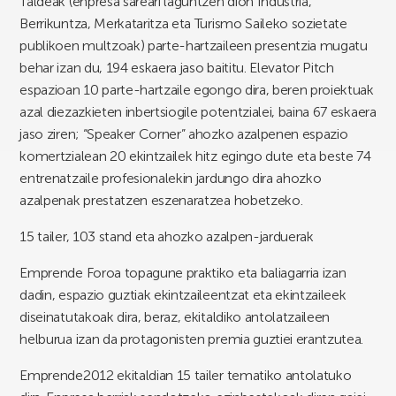
Taldeak (enpresa sareari laguntzen dion Industria,
Berrikuntza, Merkataritza eta Turismo Saileko sozietate
publikoen multzoak) parte-hartzaileen presentzia mugatu
behar izan du, 194 eskaera jaso baititu. Elevator Pitch
espazioan 10 parte-hartzaile egongo dira, beren proiektuak
azal diezazkieten inbertsiogile potentzialei, baina 67 eskaera
jaso ziren; “Speaker Corner” ahozko azalpenen espazio
komertzialean 20 ekintzailek hitz egingo dute eta beste 74
entrenatzaile profesionalekin jardungo dira ahozko
azalpenak prestatzen eszenaratzea hobetzeko.
15 tailer, 103 stand eta ahozko azalpen-jarduerak
Emprende Foroa topagune praktiko eta baliagarria izan
dadin, espazio guztiak ekintzaileentzat eta ekintzaileek
diseinatutakoak dira, beraz, ekitaldiko antolatzaileen
helburua izan da protagonisten premia guztiei erantzutea.
Emprende2012 ekitaldian 15 tailer tematiko antolatuko