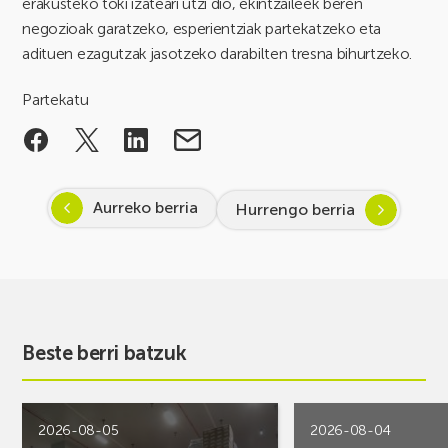
erakusteko toki izateari utzi dio, ekintzaileek beren
negozioak garatzeko, esperientziak partekatzeko eta
adituen ezagutzak jasotzeko darabilten tresna bihurtzeko.
Partekatu
Aurreko berria
Hurrengo berria
Beste berri batzuk
2026-08-05
2026-08-04