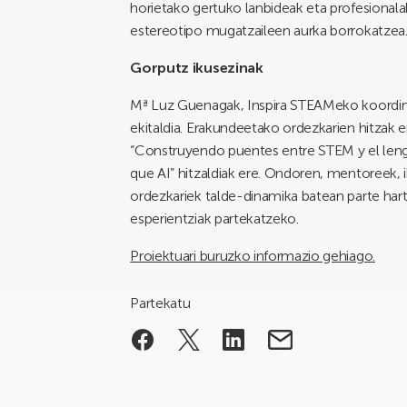
horietako gertuko lanbideak eta profesional
estereotipo mugatzaileen aurka borrokatzea
Gorputz ikusezinak
Mª Luz Guenagak, Inspira STEAMeko koordina
ekitaldia. Erakundeetako ordezkarien hitzak e
“Construyendo puentes entre STEM y el lengu
que AI” hitzaldiak ere. Ondoren, mentoreek, 
ordezkariek talde-dinamika batean parte har
esperientziak partekatzeko.
Proiektuari buruzko informazio gehiago.
Partekatu