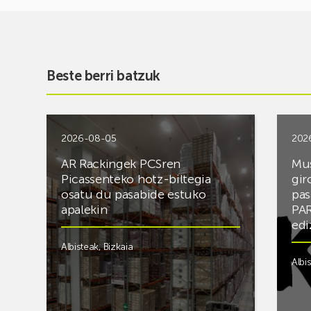
Beste berri batzuk
2026-08-05
202
AR Rackingek PCSren
Mus
Picassenteko hotz-biltegia
gir
osatu du pasabide estuko
pas
apalekin
PAR
edi
Albisteak
,
Bizkaia
Albi