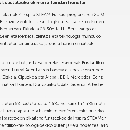
ak sustatzeko ekimen aitzindari honetan
n, ekainak 7, Inspira STEAM Euskadi programaren 2023-
u. Bokazio zientifiko-teknologikoak sustatzeko ekimen
ken artean. Ekitaldia 09:30etik 11:15era izango da,
sleen eta ikerketa, zientzia eta teknologia munduko
kintzetan oinarritutako jarduera honen emaitzak
giten dute bat jarduera horrekin. Ekimenak
Euskadiko
tzaren Euskal Agentziaren babesa eta beste erakunde
k (Bizkaia, Gipuzkoa eta Araba), BBK, Mercedes-Benz
formatika Elkartea, Donostiako Udala, Sidenor, Arteche,
 zieten 58 ikastetxetako 1.580 neskari eta 1.585 mutili
 klixeak apurtu eta hurbileko erreferenteak sortzeko.
ikastetxeen elkarlana funtsezkoa da Inspira STEAMen
ientifiko-teknologikoekiko duten jarrera hobetzea, arlo