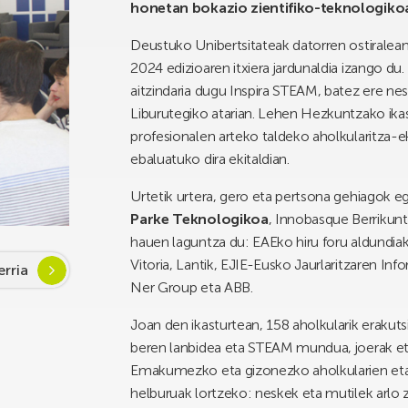
honetan bokazio zientifiko-teknologiko
Deustuko Unibertsitateak datorren ostiralea
2024 edizioaren itxiera jardunaldia izango d
aitzindaria dugu Inspira STEAM, batez ere nes
Liburutegiko atarian. Lehen Hezkuntzako ika
profesionalen arteko taldeko aholkularitza-e
ebaluatuko dira ekitaldian.
Urtetik urtera, gero eta pertsona gehiagok e
Parke Teknologikoa
, Innobasque Berrikun
hauen laguntza du: EAEko hiru foru aldundia
Vitoria, Lantik, EJIE-Eusko Jaurlaritzaren In
rria
Ner Group eta ABB.
Joan den ikasturtean, 158 aholkularik erakutsi
beren lanbidea eta STEAM mundua, joerak eta
Emakumezko eta gizonezko aholkularien eta 
helburuak lortzeko: neskek eta mutilek arlo z