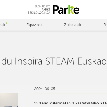
sak
Espazioak
Zerbitzuak
E
n du Inspira STEAM Euska
2024-06-05
158 aholkularik eta 58 ikastetxetako 3.1