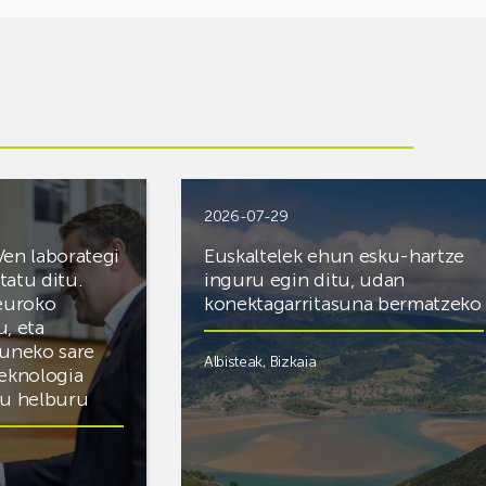
2026-07-29
Ven laborategi
Euskaltelek ehun esku-hartze
itatu ditu.
inguru egin ditu, udan
 euroko
konektagarritasuna bermatzeko
u, eta
zuneko sare
Albisteak
,
Bizkaia
teknologia
du helburu