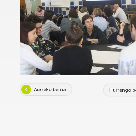
Aurreko berria
Hurrengo be