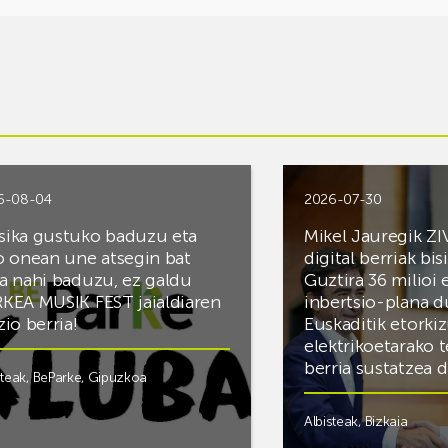
6-08-04
2026-07-30
ika gustuko baduzu eta
Mikel Jauregik ZI
o onean une atsegin bat
digital berriak bis
a nahi baduzu, ez galdu
Guztira 36 milioi
KEA MUSIK FEST jaialdiaren
inbertsio-plana d
zio berria!
Euskaditik etorki
elektrikoetarako 
berria sustatzea 
steak
,
BeParke
,
Gipuzkoa
Albisteak
,
Bizkaia