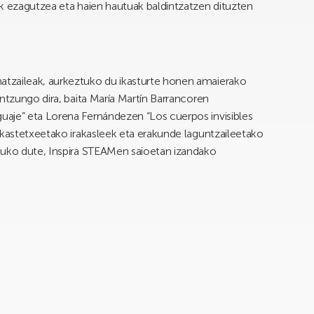
ak ezagutzea eta haien hautuak baldintzatzen dituzten
.
tzaileak, aurkeztuko du ikasturte honen amaierako
ntzungo dira, baita María Martín Barrancoren
aje” eta Lorena Fernándezen “Los cuerpos invisibles
ikastetxeetako irakasleek eta erakunde laguntzaileetako
tuko dute, Inspira STEAMen saioetan izandako