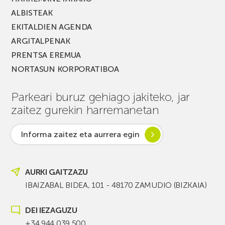
ALBISTEAK
EKITALDIEN AGENDA
ARGITALPENAK
PRENTSA EREMUA
NORTASUN KORPORATIBOA
Parkeari buruz gehiago jakiteko, jar
zaitez gurekin harremanetan
Informa zaitez eta aurrera egin
AURKI GAITZAZU
IBAIZABAL BIDEA, 101 - 48170 ZAMUDIO (BIZKAIA)
DEI IEZAGUZU
+34 944 039 500