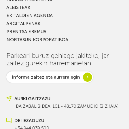
ALBISTEAK
EKITALDIEN AGENDA
ARGITALPENAK
PRENTSA EREMUA
NORTASUN KORPORATIBOA
Parkeari buruz gehiago jakiteko, jar
zaitez gurekin harremanetan
Informa zaitez eta aurrera egin
AURKI GAITZAZU
IBAIZABAL BIDEA, 101 - 48170 ZAMUDIO (BIZKAIA)
DEI IEZAGUZU
+34 944 039 500