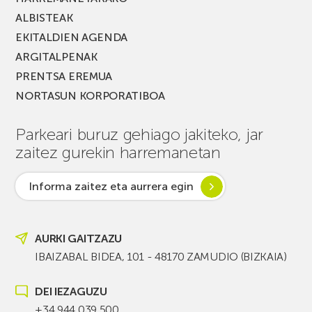
ALBISTEAK
EKITALDIEN AGENDA
ARGITALPENAK
PRENTSA EREMUA
NORTASUN KORPORATIBOA
Parkeari buruz gehiago jakiteko, jar
zaitez gurekin harremanetan
Informa zaitez eta aurrera egin
AURKI GAITZAZU
IBAIZABAL BIDEA, 101 - 48170 ZAMUDIO (BIZKAIA)
DEI IEZAGUZU
+34 944 039 500