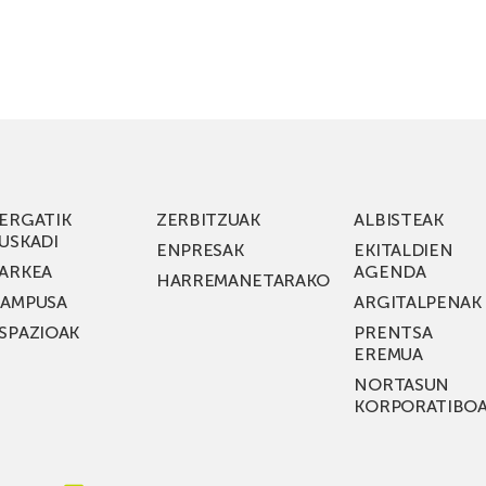
ERGATIK
ZERBITZUAK
ALBISTEAK
USKADI
ENPRESAK
EKITALDIEN
ARKEA
AGENDA
HARREMANETARAKO
AMPUSA
ARGITALPENAK
SPAZIOAK
PRENTSA
EREMUA
NORTASUN
KORPORATIBO