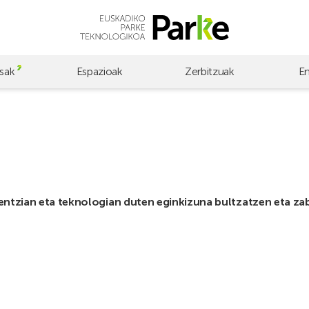
sak
Espazioak
Zerbitzuak
E
tzian eta teknologian duten eginkizuna bultzatzen eta za