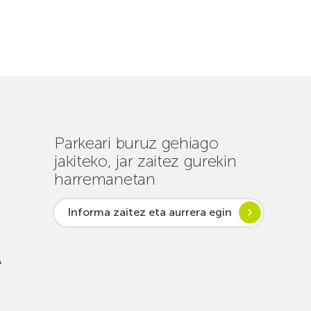
Parkeari buruz gehiago
jakiteko, jar zaitez gurekin
harremanetan
Informa zaitez eta aurrera egin
A