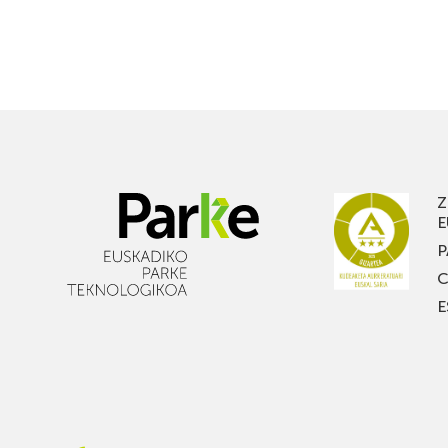
Z
E
P
C
E