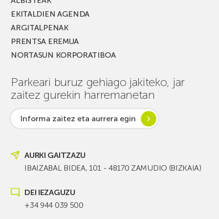
ALBISTEAK
EKITALDIEN AGENDA
ARGITALPENAK
PRENTSA EREMUA
NORTASUN KORPORATIBOA
Parkeari buruz gehiago jakiteko, jar
zaitez gurekin harremanetan
Informa zaitez eta aurrera egin
AURKI GAITZAZU
IBAIZABAL BIDEA, 101 - 48170 ZAMUDIO (BIZKAIA)
DEI IEZAGUZU
+34 944 039 500