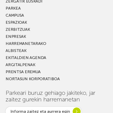
ZERGATIK EUSKADI
PARKEA
CAMPUSA
ESPAZIOAK
ZERBITZUAK
ENPRESAK
HARREMANETARAKO
ALBISTEAK
EKITALDIEN AGENDA
ARGITALPENAK
PRENTSA EREMUA
NORTASUN KORPORATIBOA
Parkeari buruz gehiago jakiteko, jar
zaitez gurekin harremanetan
Informa zaitez eta aurrera egin