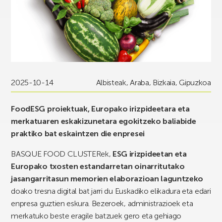
2025-10-14
Albisteak
,
Araba
,
Bizkaia
,
Gipuzkoa
FoodESG proiektuak, Europako irizpideetara eta
merkatuaren eskakizunetara egokitzeko baliabide
praktiko bat eskaintzen die enpresei
BASQUE FOOD CLUSTERek,
ESG irizpideetan eta
Europako txosten estandarretan oinarritutako
jasangarritasun memorien elaborazioan laguntzeko
doako tresna digital bat jarri du Euskadiko elikadura eta edari
enpresa guztien eskura. Bezeroek, administrazioek eta
merkatuko beste eragile batzuek gero eta gehiago