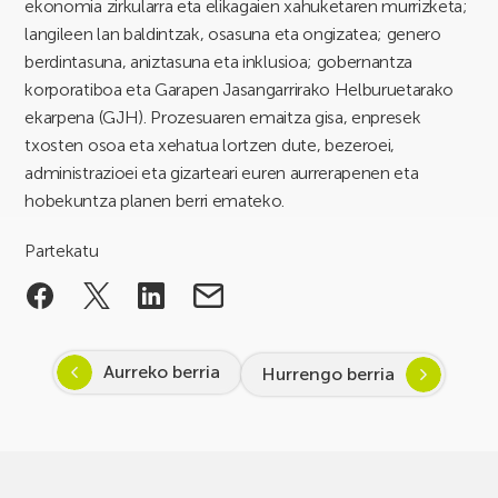
ekonomia zirkularra eta elikagaien xahuketaren murrizketa;
langileen lan baldintzak, osasuna eta ongizatea; genero
berdintasuna, aniztasuna eta inklusioa; gobernantza
korporatiboa eta Garapen Jasangarrirako Helburuetarako
ekarpena (GJH). Prozesuaren emaitza gisa, enpresek
txosten osoa eta xehatua lortzen dute, bezeroei,
administrazioei eta gizarteari euren aurrerapenen eta
hobekuntza planen berri emateko.
Partekatu
Aurreko berria
Hurrengo berria