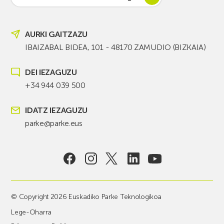
AURKI GAITZAZU
IBAIZABAL BIDEA, 101 - 48170 ZAMUDIO (BIZKAIA)
DEI IEZAGUZU
+34 944 039 500
IDATZ IEZAGUZU
parke@parke.eus
© Copyright 2026 Euskadiko Parke Teknologikoa
Lege-Oharra