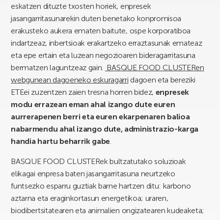
eskatzen dituzte txosten horiek, enpresek
jasangarritasunarekin duten benetako konpromisoa
erakusteko aukera ematen baitute, ospe korporatiboa
indartzeaz, inbertsioak erakartzeko erraztasunak emateaz
eta epe ertain eta luzean negozioaren bideragarritasuna
bermatzen laguntzeaz gain.
BASQUE FOOD CLUSTERen
webgunean dagoeneko eskuragarri
dagoen eta bereziki
ETEei zuzentzen zaien tresna horren bidez,
enpresek
modu errazean eman ahal izango dute euren
aurrerapenen berri eta euren ekarpenaren balioa
nabarmendu ahal izango dute, administrazio-karga
handia hartu beharrik gabe
.
BASQUE FOOD CLUSTERek bultzatutako soluzioak
elikagai enpresa baten jasangarritasuna neurtzeko
funtsezko esparru guztiak barne hartzen ditu: karbono
aztarna eta eraginkortasun energetikoa; uraren,
biodibertsitatearen eta animalien ongizatearen kudeaketa;